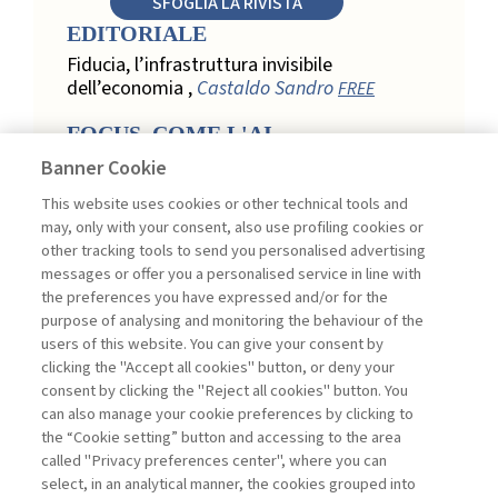
SFOGLIA LA RIVISTA
EDITORIALE
Fiducia, l’infrastruttura invisibile
dell’economia ,
Castaldo Sandro
FREE
FOCUS. COME L'AI
TRASFORMA LA LOYALTY
Banner Cookie
NEL RETAIL
This website uses cookies or other technical tools and
Relazione, personalizzazione e
may, only with your consent, also use profiling cookies or
misurazione: come l’AI trasforma la
other tracking tools to send you personalised advertising
loyalty nel retail ,
Acconciamessa
messages or offer you a personalised service in line with
Emanuele
the preferences you have expressed and/or for the
purpose of analysing and monitoring the behaviour of the
Evidenze da uno studio qualitativo nel
users of this website. You can give your consent by
retail: loyalty e fiducia nella
clicking the "Accept all cookies" button, or deny your
trasformazione digitale ,
Penco Lara,
consent by clicking the "Reject all cookies" button. You
Testa Ginevra
can also manage your cookie preferences by clicking to
Touchpoint ed enabler nella loyalty
the “Cookie setting” button and accessing to the area
digitale: un modello per progettare la
called "Privacy preferences center", where you can
relazione con il cliente ,
Ciacci Andrea,
select, in an analytical manner, the cookies grouped into