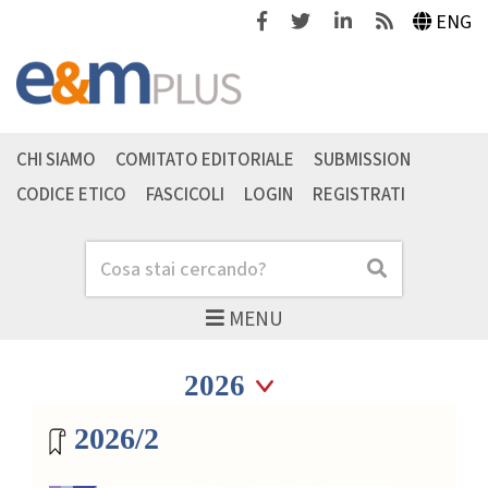
Facebook
Twitter
Linkedin
Feeds
ENG
CHI SIAMO
COMITATO EDITORIALE
SUBMISSION
CODICE ETICO
FASCICOLI
LOGIN
REGISTRATI
Cerca
Cerca
MENU
Seleziona anno
Seleziona anno
Archivio riviste
2026/2