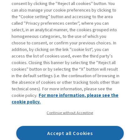
consent by clicking the "Reject all cookies" button. You
La consultazione dei libri è riservata esclusivamente
can also manage your cookie preferences by clicking to
agli abbonati Premium
the “Cookie setting” button and accessing to the area
called "Privacy preferences center", where you can
Accedi
Per registrati
Per abbonati
Legenda:
select, in an analytical manner, the cookies grouped into
homogeneous categories, to the use of which you
choose to consent, or confirm your previous choices. In
addition, by clicking on the link "cookie list", you can
access the list of cookies used, even the third party’s
cookies. Closing this banner by selecting the "Reject all
cookies" button or by selecting the “X” button will result
in the default settings (i.e. the continuation of browsing in
Contatti
the absence of cookies or other tracking tools other than
Abbonamenti
technical ones). For more information, please see the
Archivio rubriche
cookie policy.
For more information, please see the
Privacy
cookie policy.
Cookie policy
Continue without Accepting
Whistleblowing
Dichiarazione di accessibilità
Accept all Cookies
Mappa del sito