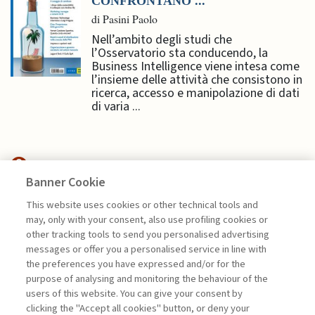
CONFRONTANO ...
di Pasini Paolo
Nell’ambito degli studi che
l’Osservatorio sta conducendo, la
Business Intelligence viene intesa come
l’insieme delle attività che consistono in
ricerca, accesso e manipolazione di dati
di varia ...
Banner Cookie
NEXTGEN MANAGEMENT
This website uses cookies or other technical tools and
may, only with your consent, also use profiling cookies or
OLTRE LA REALTÀ FISICA.
other tracking tools to send you personalised advertising
PACKAGING ...
messages or offer you a personalised service in line with
the preferences you have expressed and/or for the
di Generoso Branca
purpose of analysing and monitoring the behaviour of the
users of this website. You can give your consent by
clicking the "Accept all cookies" button, or deny your