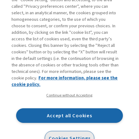
called "Privacy preferences center", where you can
Accedi
Per registrati
Per abbonati
Legenda:
select, in an analytical manner, the cookies grouped into
homogeneous categories, to the use of which you
choose to consent, or confirm your previous choices. In
addition, by clicking on the link "cookie list", you can
access the list of cookies used, even the third party’s
cookies. Closing this banner by selecting the "Reject all
cookies" button or by selecting the “X” button will result
in the default settings (i.e. the continuation of browsing in
Contatti
the absence of cookies or other tracking tools other than
Abbonamenti
technical ones). For more information, please see the
Archivio rubriche
cookie policy.
For more information, please see the
Privacy
cookie policy.
Cookie policy
Continue without Accepting
Whistleblowing
Dichiarazione di accessibilità
Accept all Cookies
Mappa del sito
Facebook
Twitter
Linkedin
Feeds
Cookies Settings