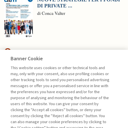
DI PRIVATE ...
di Conca Valter
Banner Cookie
FINANCE
This website uses cookies or other technical tools and
may, only with your consent, also use profiling cookies or
CFO E INTELLIGENZA
other tracking tools to send you personalised advertising
ARTIFICIALE: L’EVOLUZIONE ...
messages or offer you a personalised service in line with
the preferences you have expressed and/or for the
di Andrea Beltratti e Alessia Bezzecchi
purpose of analysing and monitoring the behaviour of the
users of this website. You can give your consent by
clicking the "Accept all cookies" button, or deny your
consent by clicking the "Reject all cookies" button. You
La consultazione dei libri è riservata esclusivamente
can also manage your cookie preferences by clicking to
agli abbonati Premium
the “Cookie setting” button and accessing to the area