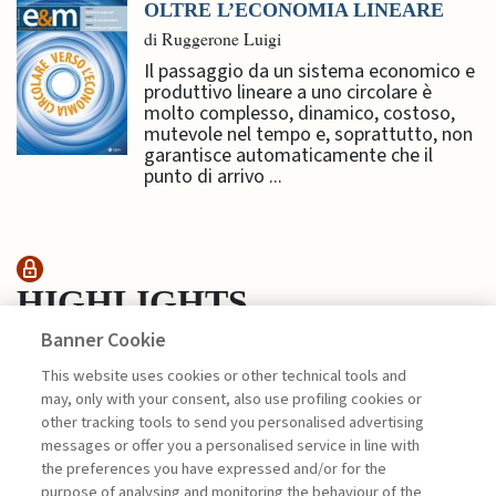
OLTRE L’ECONOMIA LINEARE
di Ruggerone Luigi
Il passaggio da un sistema economico e
produttivo lineare a uno circolare è
molto complesso, dinamico, costoso,
mutevole nel tempo e, soprattutto, non
garantisce automaticamente che il
punto di arrivo ...
HIGHLIGHTS
Banner Cookie
This website uses cookies or other technical tools and
PROTEGGERE GLI OCEANI PER
may, only with your consent, also use profiling cookies or
UN PIANETA ...
other tracking tools to send you personalised advertising
di Stefano Pogutz, Francesco Perrini, Jan Hans
messages or offer you a personalised service in line with
Georg Pachner, Rafael Sardà, Federico
the preferences you have expressed and/or for the
Fumagalli
purpose of analysing and monitoring the behaviour of the