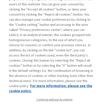
users of this website. You can give your consent by
clicking the "Accept all cookies" button, or deny your
consent by clicking the "Reject all cookies" button. You
La consultazione dei libri è riservata esclusivamente
can also manage your cookie preferences by clicking to
agli abbonati Premium
the “Cookie setting” button and accessing to the area
called "Privacy preferences center", where you can
Accedi
Per registrati
Per abbonati
Legenda:
select, in an analytical manner, the cookies grouped into
homogeneous categories, to the use of which you
choose to consent, or confirm your previous choices. In
addition, by clicking on the link "cookie list", you can
access the list of cookies used, even the third party’s
cookies. Closing this banner by selecting the "Reject all
cookies" button or by selecting the “X” button will result
in the default settings (i.e. the continuation of browsing in
Contatti
the absence of cookies or other tracking tools other than
Abbonamenti
technical ones). For more information, please see the
Archivio rubriche
cookie policy.
For more information, please see the
Privacy
cookie policy.
Cookie policy
Continue without Accepting
Whistleblowing