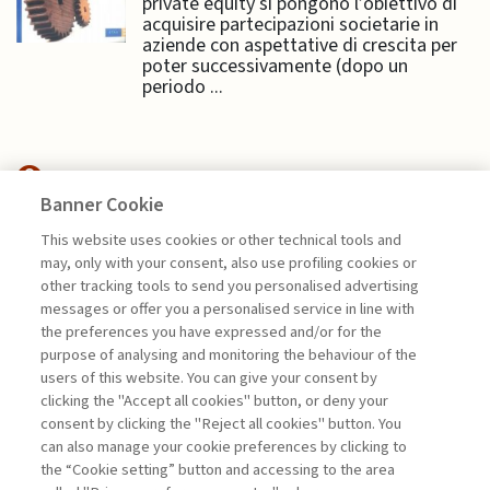
private equity si pongono l’obiettivo di
acquisire partecipazioni societarie in
aziende con aspettative di crescita per
poter successivamente (dopo un
periodo ...
Banner Cookie
ECONOMIA & MERCATI
This website uses cookies or other technical tools and
may, only with your consent, also use profiling cookies or
SANZIONI OCCIDENTALI E
other tracking tools to send you personalised advertising
RESILIENZA DELLA ...
messages or offer you a personalised service in line with
the preferences you have expressed and/or for the
di Gianmarco Ottaviano
purpose of analysing and monitoring the behaviour of the
users of this website. You can give your consent by
clicking the "Accept all cookies" button, or deny your
consent by clicking the "Reject all cookies" button. You
La consultazione dei libri è riservata esclusivamente
can also manage your cookie preferences by clicking to
agli abbonati Premium
the “Cookie setting” button and accessing to the area