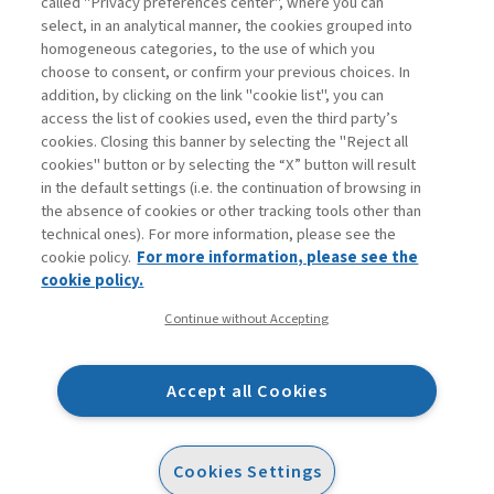
called "Privacy preferences center", where you can
Accedi
Per registrati
Per abbonati
Legenda:
select, in an analytical manner, the cookies grouped into
homogeneous categories, to the use of which you
choose to consent, or confirm your previous choices. In
addition, by clicking on the link "cookie list", you can
access the list of cookies used, even the third party’s
cookies. Closing this banner by selecting the "Reject all
cookies" button or by selecting the “X” button will result
in the default settings (i.e. the continuation of browsing in
Contatti
the absence of cookies or other tracking tools other than
Abbonamenti
technical ones). For more information, please see the
Archivio rubriche
cookie policy.
For more information, please see the
Privacy
cookie policy.
Cookie policy
Continue without Accepting
Whistleblowing
Dichiarazione di accessibilità
Accept all Cookies
Mappa del sito
Facebook
Twitter
Linkedin
Feeds
Cookies Settings