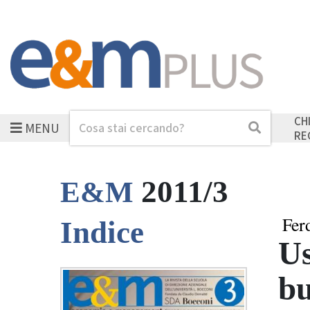
CH
MENU
Cerca
Cerca
RE
2011/3
E&M
Fer
Indice
Us
bu