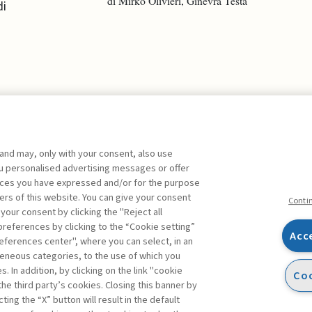
di Mirko Olivieri, Ginevra Testa
di
 and may, only with your consent, also use
you personalised advertising messages or offer
ente agli abbonati Premium
ences you have expressed and/or for the purpose
ers of this website. You can give your consent
Conti
 your consent by clicking the "Reject all
references by clicking to the “Cookie setting”
Acc
eferences center", where you can select, in an
Facebook
Twitter
Linkedin
Feeds
eneous categories, to the use of which you
 In addition, by clicking on the link "cookie
Coo
the third party’s cookies. Closing this banner by
ting the “X” button will result in the default