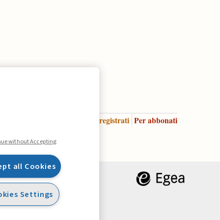
Accedi
Per registrati
Per abbonati
Legenda:
nue without Accepting
ept all Cookies
kies Settings