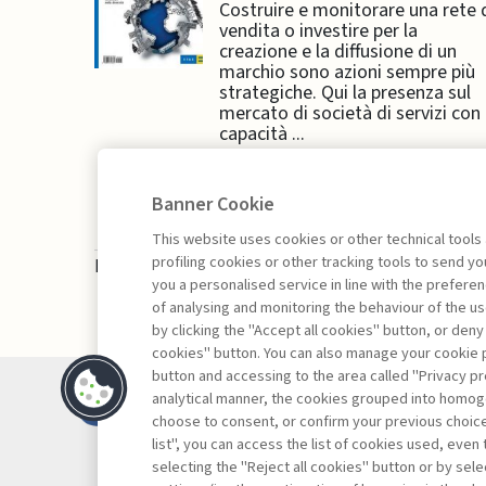
Costruire e monitorare una rete 
vendita o investire per la
creazione e la diffusione di un
marchio sono azioni sempre più
strategiche. Qui la presenza sul
mercato di società di servizi con
capacità ...
Banner Cookie
This website uses cookies or other technical tools
profiling cookies or other tracking tools to send 
La consultazione dei libri è riservata esclusivam
you a personalised service in line with the prefer
of analysing and monitoring the behaviour of the us
by clicking the "Accept all cookies" button, or deny
cookies" button. You can also manage your cookie p
button and accessing to the area called "Privacy pr
Contatti
analytical manner, the cookies grouped into homog
Abbonamenti
choose to consent, or confirm your previous choices.
list", you can access the list of cookies used, even 
Archivio rubriche
selecting the "Reject all cookies" button or by selec
Privacy