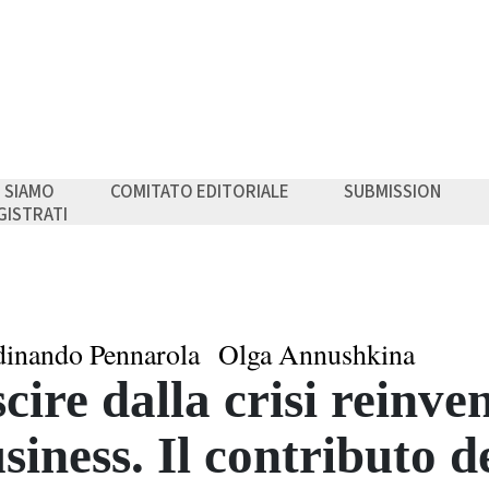
I SIAMO
COMITATO EDITORIALE
SUBMISSION
GISTRATI
dinando Pennarola
Olga Annushkina
cire dalla crisi reinve
siness. Il contributo d