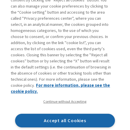
consent by clicking the "Reject all cookies" button. You
La consultazione dei libri è riservata esclusivamente
can also manage your cookie preferences by clicking to
agli abbonati Premium
the “Cookie setting” button and accessing to the area
called "Privacy preferences center", where you can
Accedi
Per registrati
Per abbonati
Legenda:
select, in an analytical manner, the cookies grouped into
homogeneous categories, to the use of which you
choose to consent, or confirm your previous choices. In
addition, by clicking on the link "cookie list", you can
access the list of cookies used, even the third party’s
cookies. Closing this banner by selecting the "Reject all
cookies" button or by selecting the “X” button will result
in the default settings (i.e. the continuation of browsing in
Contatti
the absence of cookies or other tracking tools other than
Abbonamenti
technical ones). For more information, please see the
Archivio rubriche
cookie policy.
For more information, please see the
Privacy
cookie policy.
Cookie policy
Continue without Accepting
Whistleblowing
Dichiarazione di accessibilità
Accept all Cookies
Mappa del sito