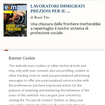
LAVORATORI IMMIGRATI
PREZIOSI PER IL ...
di Boeri Tito
Una chiusura delle frontiere metterebbe
a repentaglio il nostro sistema di
protezione sociale
Banner Cookie
ECONOMIA & MERCATI
This website uses cookies or other technical tools and
may, only with your consent, also use profiling cookies or
L’INTELLIGENZA ARTIFICIALE,
other tracking tools to send you personalised advertising
LE BORSE ...
messages or offer you a personalised service in line with
the preferences you have expressed and/or for the
di Donato Masciandaro
purpose of analysing and monitoring the behaviour of the
users of this website. You can give your consent by
clicking the "Accept all cookies" button, or deny your