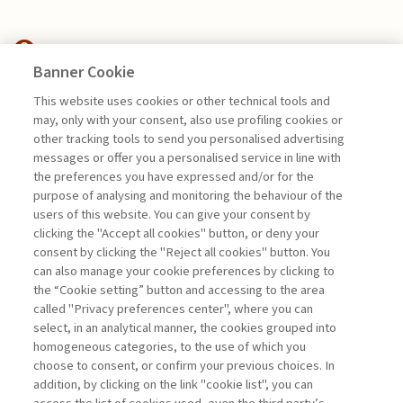
Banner Cookie
ECONOMIA & MERCATI
This website uses cookies or other technical tools and
may, only with your consent, also use profiling cookies or
DEBITI PUBBLICI E TASSI DI
other tracking tools to send you personalised advertising
INTERESSE: ...
messages or offer you a personalised service in line with
the preferences you have expressed and/or for the
di Donato Masciandaro
purpose of analysing and monitoring the behaviour of the
users of this website. You can give your consent by
clicking the "Accept all cookies" button, or deny your
consent by clicking the "Reject all cookies" button. You
La consultazione dei libri è riservata esclusivamente
can also manage your cookie preferences by clicking to
agli abbonati Premium
the “Cookie setting” button and accessing to the area
called "Privacy preferences center", where you can
Accedi
Per registrati
Per abbonati
Legenda:
select, in an analytical manner, the cookies grouped into
homogeneous categories, to the use of which you
choose to consent, or confirm your previous choices. In
addition, by clicking on the link "cookie list", you can