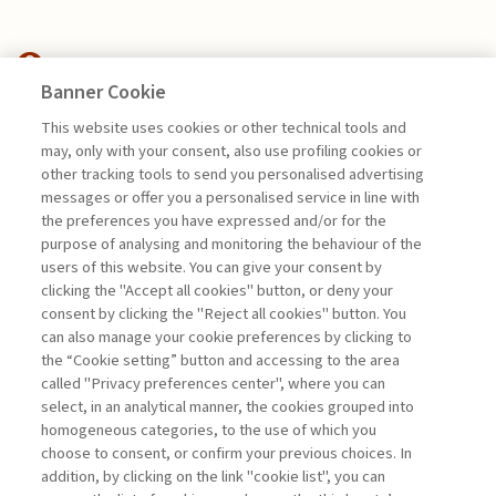
Banner Cookie
ECONOMIA & MERCATI
This website uses cookies or other technical tools and
may, only with your consent, also use profiling cookies or
L’INTELLIGENZA ARTIFICIALE,
other tracking tools to send you personalised advertising
LE BORSE ...
messages or offer you a personalised service in line with
the preferences you have expressed and/or for the
di Donato Masciandaro
purpose of analysing and monitoring the behaviour of the
users of this website. You can give your consent by
clicking the "Accept all cookies" button, or deny your
consent by clicking the "Reject all cookies" button. You
La consultazione dei libri è riservata esclusivamente
can also manage your cookie preferences by clicking to
agli abbonati Premium
the “Cookie setting” button and accessing to the area
called "Privacy preferences center", where you can
Accedi
Per registrati
Per abbonati
Legenda:
select, in an analytical manner, the cookies grouped into
homogeneous categories, to the use of which you
choose to consent, or confirm your previous choices. In
addition, by clicking on the link "cookie list", you can