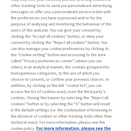
sull’intelligenza artificiale, l’articolo offre
other tracking tools to send you personalised advertising
una panoramica aggiornata e
messages or offer you a personalised service in line with
strutturata delle applicazioni dell’AI nel
the preferences you have expressed and/or for the
contesto ...
purpose of analysing and monitoring the behaviour of the
users of this website. You can give your consent by
clicking the "Accept all cookies" button, or deny your
consent by clicking the "Reject all cookies" button. You
La consultazione dei libri è riservata esclusivamente
can also manage your cookie preferences by clicking to
agli abbonati Premium
the “Cookie setting” button and accessing to the area
called "Privacy preferences center", where you can
Accedi
Per registrati
Per abbonati
Legenda:
select, in an analytical manner, the cookies grouped into
homogeneous categories, to the use of which you
choose to consent, or confirm your previous choices. In
addition, by clicking on the link "cookie list", you can
access the list of cookies used, even the third party’s
cookies. Closing this banner by selecting the "Reject all
cookies" button or by selecting the “X” button will result
in the default settings (i.e. the continuation of browsing in
Contatti
the absence of cookies or other tracking tools other than
Abbonamenti
technical ones). For more information, please see the
Archivio rubriche
cookie policy.
For more information, please see the