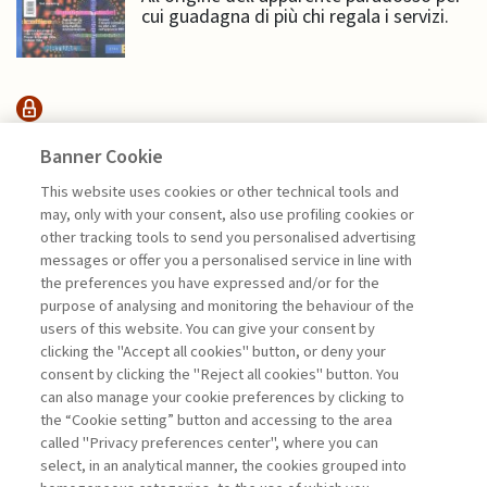
cui guadagna di più chi regala i servizi.
SUSTAINABILITY
Banner Cookie
This website uses cookies or other technical tools and
may, only with your consent, also use profiling cookies or
ESSERE O NON ESSERE: LA
other tracking tools to send you personalised advertising
SOSTENIBILITÀ ...
messages or offer you a personalised service in line with
di Sylvie Goulard, Francesco Perrini, Stefano
the preferences you have expressed and/or for the
Pogutz
purpose of analysing and monitoring the behaviour of the
users of this website. You can give your consent by
clicking the "Accept all cookies" button, or deny your
consent by clicking the "Reject all cookies" button. You
La consultazione dei libri è riservata esclusivamente
can also manage your cookie preferences by clicking to
agli abbonati Premium
the “Cookie setting” button and accessing to the area
called "Privacy preferences center", where you can
Accedi
Per registrati
Per abbonati
Legenda:
select, in an analytical manner, the cookies grouped into