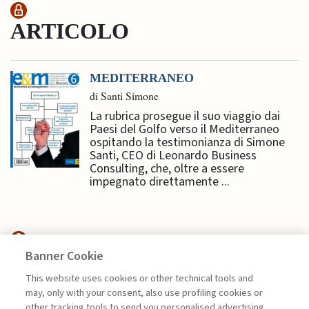
ARTICOLO
MEDITERRANEO
di Santi Simone
La rubrica prosegue il suo viaggio dai
Paesi del Golfo verso il Mediterraneo
ospitando la testimonianza di Simone
Santi, CEO di Leonardo Business
Consulting, che, oltre a essere
impegnato direttamente ...
Banner Cookie
ECONOMIA & MERCATI
This website uses cookies or other technical tools and
may, only with your consent, also use profiling cookies or
SANZIONI OCCIDENTALI E
other tracking tools to send you personalised advertising