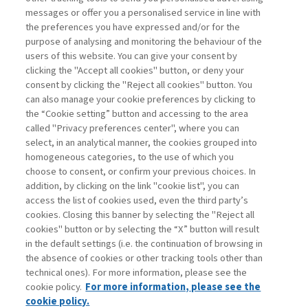
RESILIENZA DELLA ...
messages or offer you a personalised service in line with
the preferences you have expressed and/or for the
di Gianmarco Ottaviano
purpose of analysing and monitoring the behaviour of the
users of this website. You can give your consent by
clicking the "Accept all cookies" button, or deny your
consent by clicking the "Reject all cookies" button. You
La consultazione dei libri è riservata esclusivamente
can also manage your cookie preferences by clicking to
agli abbonati Premium
the “Cookie setting” button and accessing to the area
called "Privacy preferences center", where you can
Accedi
Per registrati
Per abbonati
Legenda:
select, in an analytical manner, the cookies grouped into
homogeneous categories, to the use of which you
choose to consent, or confirm your previous choices. In
addition, by clicking on the link "cookie list", you can
access the list of cookies used, even the third party’s
cookies. Closing this banner by selecting the "Reject all
cookies" button or by selecting the “X” button will result
in the default settings (i.e. the continuation of browsing in
Contatti
the absence of cookies or other tracking tools other than
Abbonamenti
technical ones). For more information, please see the
Archivio rubriche
cookie policy.
For more information, please see the
Privacy
cookie policy.