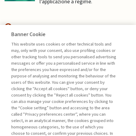
l’applicazione a regime.
Banner Cookie
HIGHLIGHTS
This website uses cookies or other technical tools and
may, only with your consent, also use profiling cookies or
GUARDARE AL DOMANI. UNA
other tracking tools to send you personalised advertising
NUOVA PEOPLE ...
messages or offer you a personalised service in line with
the preferences you have expressed and/or for the
di Giovanni Valotti
purpose of analysing and monitoring the behaviour of the
users of this website. You can give your consent by
clicking the "Accept all cookies" button, or deny your
consent by clicking the "Reject all cookies" button. You
La consultazione dei libri è riservata esclusivamente
can also manage your cookie preferences by clicking to
agli abbonati Premium
the “Cookie setting” button and accessing to the area
called "Privacy preferences center", where you can
Accedi
Per registrati
Per abbonati
Legenda:
select, in an analytical manner, the cookies grouped into
homogeneous categories, to the use of which you
choose to consent, or confirm your previous choices. In