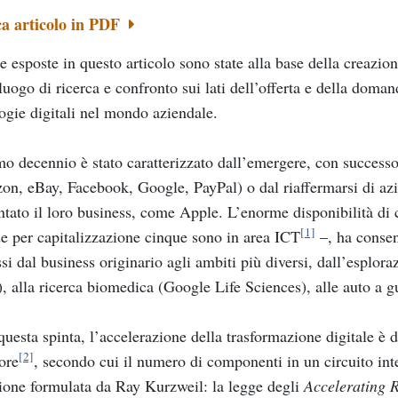
ca articolo in PDF
e esposte in questo articolo sono state alla base della crea
uogo di ricerca e confronto sui lati dell’offerta e della doman
ogie digitali nel mondo aziendale.
mo decennio è stato caratterizzato dall’emergere, con successo
n, eBay, Facebook, Google, PayPal) o dal riaffermarsi di az
ntato il loro business, come Apple. L’enorme disponibilità di c
[1]
e per capitalizzazione cinque sono in area ICT
–, ha consent
ssi dal business originario agli ambiti più diversi, dall’esplora
), alla ricerca biomedica (Google Life Sciences), alle auto a
questa spinta, l’accelerazione della trasformazione digitale è 
[2]
ore
, secondo cui il numero di componenti in un circuito int
ione formulata da Ray Kurzweil: la legge degli
Accelerating 