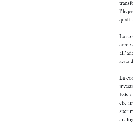
transf
l’hype
quali 
La sto
come d
all’ad
aziend
La com
invest
Esisto
che in
sperim
analog