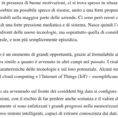
in presenza di buone motivazioni, ci si trova spesso in situa
sorbire un possibile spreco di risorse, unito a una forte prope
trabili nella maggior parte delle aziende. Ci sono però errori 
 di una forte pressione mediatica e di sistema. Nasce quindi l
nfronti delle nuove tecnologie, ma soprattutto quella di cons
urale, e non più semplicemente episodica.
 è un momento di grandi opportunità, grazie al formidabile all
a simile a quanto è avvenuto in altri campi nel passato. I risu
caratteristiche delle tecnologie e sul loro potenziale. Alcuni 
il cloud computing e l’Internet of Things (IoT) – esemplificano
 sta avvenendo sul fronte dei cosiddetti big data si configura
usioni, con il rischio di far perdere anche sostanza e il valore 
lmente si sono enfatizzati i grandi progressi nella memorizzaz
erso sistemi intelligenti, capaci di estrarre conoscenza dai da