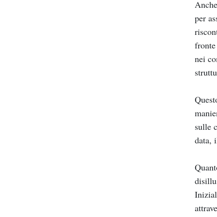
Anche 
per as
riscon
fronte
nei co
strutt
Questo
manier
sulle 
data, 
Quanto
disill
Inizia
attrav