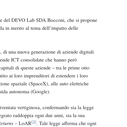
zione del DEVO Lab SDA Bocconi, che si propone
da in merito al tema dell’impatto delle
, di una nuova generazione di aziende digitali
iende ICT consolidate che hanno però
apitali di queste aziende – tra le prime otto
ito ai loro imprenditori di estendere i loro
zione spaziale (SpaceX), alle auto elettriche
 guida autonoma (Google).
diventata vertiginosa, confermando sia la legge
egrato raddoppia ogni due anni, sia la sua
[3]
Returns
– LoAR
. Tale legge afferma che ogni