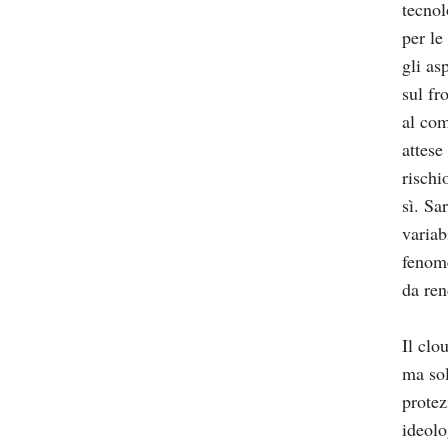
tecnol
per le
gli as
sul fr
al com
attese
rischi
sì. Sa
variab
fenome
da ren
Il clo
ma sol
protez
ideolo