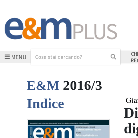
CH
MENU
Cerca
Cerca
RE
2016/3
E&M
Gian
Indice
Di
di