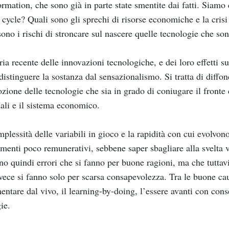
ormation, che sono già in parte state smentite dai fatti. Siamo
 cycle? Quali sono gli sprechi di risorse economiche e la crisi 
sono i rischi di stroncare sul nascere quelle tecnologie che so
ria recente delle innovazioni tecnologiche, e dei loro effetti 
istinguere la sostanza dal sensazionalismo. Si tratta di diff
ozione delle tecnologie che sia in grado di coniugare il fronte 
ali e il sistema economico.
plessità delle variabili in gioco e la rapidità con cui evolvon
imenti poco remunerativi, sebbene saper sbagliare alla svelta v
no quindi errori che si fanno per buone ragioni, ma che tuttavi
vece si fanno solo per scarsa consapevolezza. Tra le buone cau
entare dal vivo, il learning-by-doing, l’essere avanti con conse
ie.