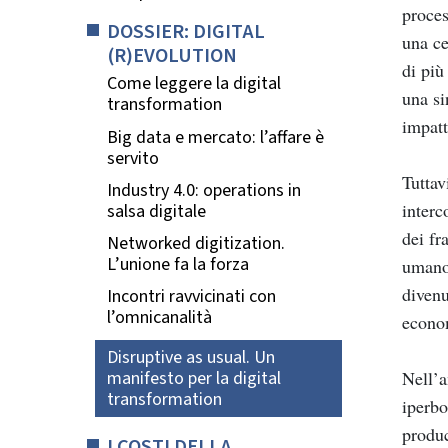
proces
DOSSIER: DIGITAL
una ce
(R)EVOLUTION
di più
Come leggere la digital
una si
transformation
impatt
Big data e mercato: l’affare è
servito
Tuttav
Industry 4.0: operations in
interc
salsa digitale
dei fr
Networked digitization.
L’unione fa la forza
umano 
divenu
Incontri ravvicinati con
l’omnicanalità
econom
Disruptive as usual. Un
manifesto per la digital
Nell’a
transformation
iperbo
produc
I COSTI DELLA