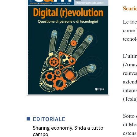
Scari
Le ide
come l
tecnol
L’ulti
(Amazo
reinve
aziend
intere
(Tesla
Sotto 
EDITORIALE
di Mo
Sharing economy. Sfida a tutto
estens
campo