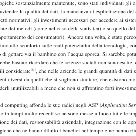
ogiche sostanzialmente mantenute, sono stati individuati gli ost
 aziende: la qualità dei dati, la mancanza di esplicitazione de
petti normativi, gli investimenti necessari per accedere ai sist
onte dei metodi (come nel caso della statistica) o su quello d
portamento dei consumatori). Ancora una volta, è stato percorso
 fino allo sconforto sulle reali potenzialità della tecnologia, 
o di gettare via il bambino con l’acqua sporca. Si sarebbe potu
rebbe bastato ricordare che le scienze sociali non sono esatte, 
[6]
ili considerate
, che nelle aziende le grandi quantità di dati
ni diversi da quelli che si vogliono studiare, che esistono molt
derli inutilizzabili a meno che non si affrontino forti investime
ud computing affonda le sue radici negli ASP (
Application Ser
o in tempi molto recenti se ne sono messe a fuoco tutte le imp
ione dei dati, responsabilità aziendali, integrazione con le ap
giche che ne hanno diluito i benefici nel tempo e ne hanno rit