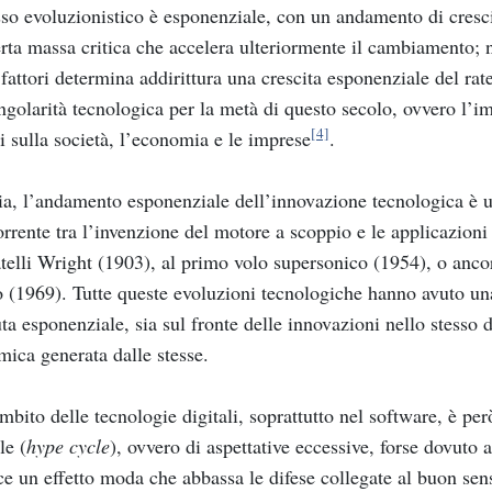
so evoluzionistico è esponenziale, con un andamento di cresc
rta massa critica che accelera ulteriormente il cambiamento; n
 fattori determina addirittura una crescita esponenziale del rat
ngolarità tecnologica per la metà di questo secolo, ovvero l’i
[4]
i sulla società, l’economia e le imprese
.
ia, l’andamento esponenziale dell’innovazione tecnologica è 
orrente tra l’invenzione del motore a scoppio e le applicazion
atelli Wright (1903), al primo volo supersonico (1954), o anco
(1969). Tutte queste evoluzioni tecnologiche hanno avuto una 
ta esponenziale, sia sul fronte delle innovazioni nello stesso 
ica generata dalle stesse.
mbito delle tecnologie digitali, soprattutto nel software, è p
le (
hype cycle
), ovvero di aspettative eccessive, forse dovuto 
e un effetto moda che abbassa le difese collegate al buon sen