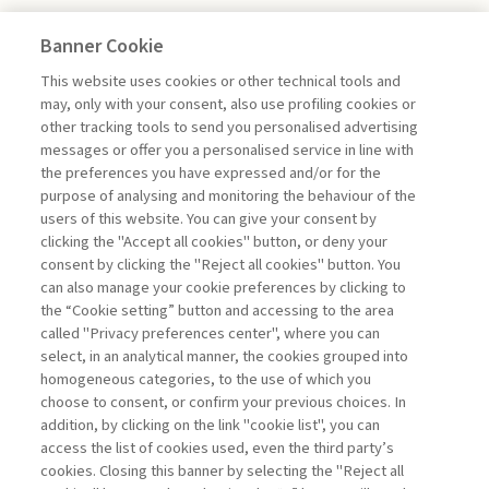
Banner Cookie
ECONOMIA & MERCATI
This website uses cookies or other technical tools and
may, only with your consent, also use profiling cookies or
other tracking tools to send you personalised advertising
UNA SFINGE ALLA FED
messages or offer you a personalised service in line with
the preferences you have expressed and/or for the
di Donato Masciandaro
purpose of analysing and monitoring the behaviour of the
users of this website. You can give your consent by
clicking the "Accept all cookies" button, or deny your
consent by clicking the "Reject all cookies" button. You
La consultazione dei libri è riservata esclusivamente
can also manage your cookie preferences by clicking to
agli abbonati Premium
the “Cookie setting” button and accessing to the area
called "Privacy preferences center", where you can
Accedi
Per registrati
Per abbonati
Legenda:
select, in an analytical manner, the cookies grouped into
homogeneous categories, to the use of which you
choose to consent, or confirm your previous choices. In
addition, by clicking on the link "cookie list", you can
access the list of cookies used, even the third party’s
cookies. Closing this banner by selecting the "Reject all