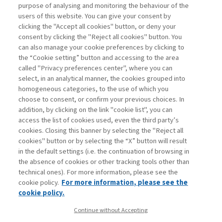
purpose of analysing and monitoring the behaviour of the
users of this website. You can give your consent by
clicking the "Accept all cookies" button, or deny your
consent by clicking the "Reject all cookies" button. You
La consultazione dei libri è riservata esclusivamente
can also manage your cookie preferences by clicking to
agli abbonati Premium
the “Cookie setting” button and accessing to the area
called "Privacy preferences center", where you can
Accedi
Per registrati
Per abbonati
Legenda:
select, in an analytical manner, the cookies grouped into
homogeneous categories, to the use of which you
choose to consent, or confirm your previous choices. In
addition, by clicking on the link "cookie list", you can
access the list of cookies used, even the third party’s
cookies. Closing this banner by selecting the "Reject all
cookies" button or by selecting the “X” button will result
in the default settings (i.e. the continuation of browsing in
Contatti
the absence of cookies or other tracking tools other than
Abbonamenti
technical ones). For more information, please see the
Archivio rubriche
cookie policy.
For more information, please see the
Privacy
cookie policy.
Cookie policy
Continue without Accepting
Whistleblowing