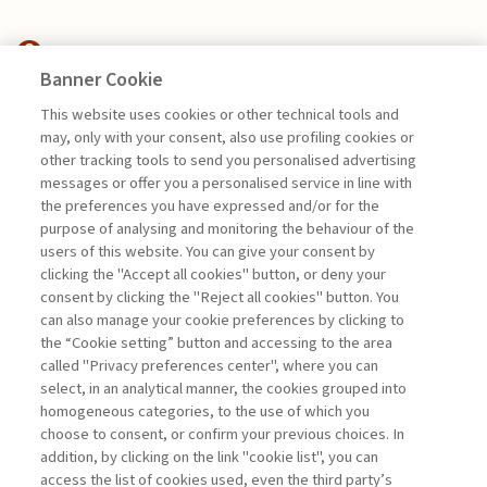
Banner Cookie
FINANCE
This website uses cookies or other technical tools and
may, only with your consent, also use profiling cookies or
CFO E INTELLIGENZA
other tracking tools to send you personalised advertising
ARTIFICIALE: L’EVOLUZIONE ...
messages or offer you a personalised service in line with
the preferences you have expressed and/or for the
di Andrea Beltratti e Alessia Bezzecchi
purpose of analysing and monitoring the behaviour of the
users of this website. You can give your consent by
clicking the "Accept all cookies" button, or deny your
consent by clicking the "Reject all cookies" button. You
La consultazione dei libri è riservata esclusivamente
can also manage your cookie preferences by clicking to
agli abbonati Premium
the “Cookie setting” button and accessing to the area
called "Privacy preferences center", where you can
Accedi
Per registrati
Per abbonati
Legenda:
select, in an analytical manner, the cookies grouped into
homogeneous categories, to the use of which you
choose to consent, or confirm your previous choices. In
addition, by clicking on the link "cookie list", you can
access the list of cookies used, even the third party’s