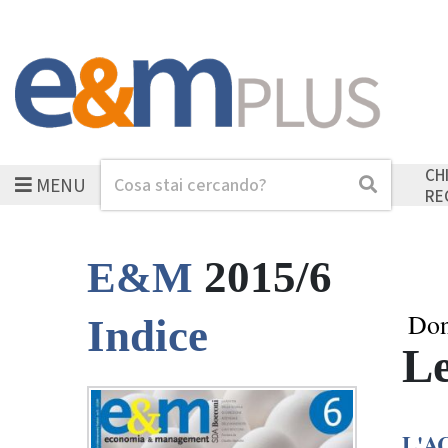
CH
MENU
Cerca
Cerca
RE
2015/6
E&M
Don
Indice
Le
L'A