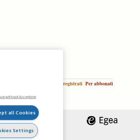
Accedi
Per registrati
Per abbonati
Legenda:
nue without Accepting
ept all Cookies
kies Settings