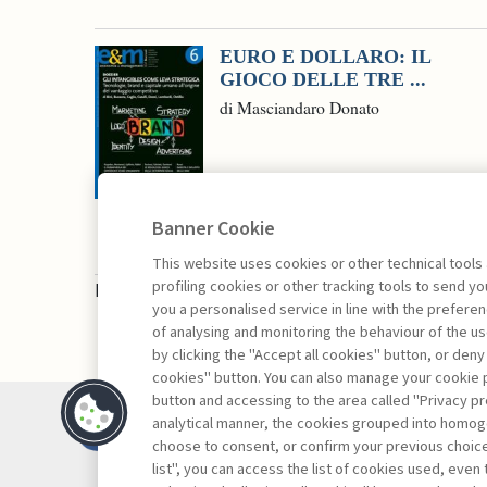
EURO E DOLLARO: IL
GIOCO DELLE TRE ...
di Masciandaro Donato
Banner Cookie
This website uses cookies or other technical tools
profiling cookies or other tracking tools to send 
La consultazione dei libri è riservata esclusivam
you a personalised service in line with the prefer
of analysing and monitoring the behaviour of the us
by clicking the "Accept all cookies" button, or deny
cookies" button. You can also manage your cookie p
button and accessing to the area called "Privacy pr
Contatti
analytical manner, the cookies grouped into homog
Abbonamenti
choose to consent, or confirm your previous choices.
list", you can access the list of cookies used, even 
Archivio rubriche