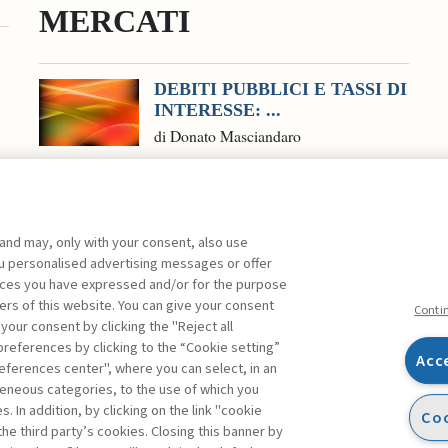
MERCATI
DEBITI PUBBLICI E TASSI DI
INTERESSE: ...
di Donato Masciandaro
 and may, only with your consent, also use
you personalised advertising messages or offer
ente agli abbonati Premium
ences you have expressed and/or for the purpose
ers of this website. You can give your consent
Conti
 your consent by clicking the "Reject all
references by clicking to the “Cookie setting”
Acc
eferences center", where you can select, in an
Facebook
Twitter
Linkedin
Feeds
eneous categories, to the use of which you
 In addition, by clicking on the link "cookie
Coo
the third party’s cookies. Closing this banner by