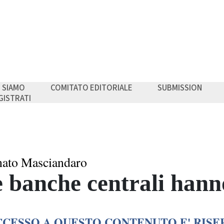
I SIAMO
COMITATO EDITORIALE
SUBMISSION
GISTRATI
ato Masciandaro
 banche centrali hanno
CCESSO A QUESTO CONTENUTO E' RISE