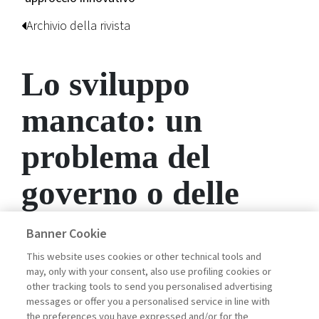
Archivio della rivista
Lo sviluppo
mancato: un
problema del
governo o delle
imprese?
Banner Cookie
This website uses cookies or other technical tools and
may, only with your consent, also use profiling cookies or
L'ACCESSO A QUESTO
other tracking tools to send you personalised advertising
messages or offer you a personalised service in line with
CONTENUTO E' RISERVATO AGLI
the preferences you have expressed and/or for the