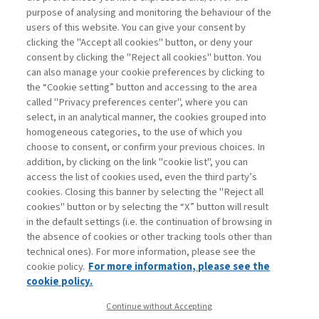
purpose of analysing and monitoring the behaviour of the
UTENTI ABBONATI
users of this website. You can give your consent by
clicking the "Accept all cookies" button, or deny your
consent by clicking the "Reject all cookies" button. You
ESEGUI L'ACCESSO
Sei abbonato?
oppure
can also manage your cookie preferences by clicking to
ABBONATI
.
the “Cookie setting” button and accessing to the area
called "Privacy preferences center", where you can
select, in an analytical manner, the cookies grouped into
homogeneous categories, to the use of which you
choose to consent, or confirm your previous choices. In
addition, by clicking on the link "cookie list", you can
access the list of cookies used, even the third party’s
cookies. Closing this banner by selecting the "Reject all
cookies" button or by selecting the “X” button will result
in the default settings (i.e. the continuation of browsing in
Contatti
the absence of cookies or other tracking tools other than
Abbonamenti
technical ones). For more information, please see the
Archivio rubriche
cookie policy.
For more information, please see the
Privacy
cookie policy.
Cookie policy
Continue without Accepting
Whistleblowing