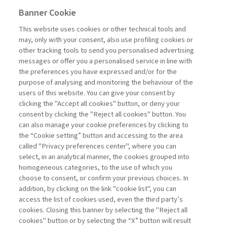
Banner Cookie
EDITORIALI
This website uses cookies or other technical tools and
may, only with your consent, also use profiling cookies or
IL BICCHIERE MEZZO PIENO
other tracking tools to send you personalised advertising
DELL’INNOVAZIONE ...
messages or offer you a personalised service in line with
the preferences you have expressed and/or for the
di Alberto Grando
purpose of analysing and monitoring the behaviour of the
users of this website. You can give your consent by
clicking the "Accept all cookies" button, or deny your
consent by clicking the "Reject all cookies" button. You
La consultazione dei libri è riservata esclusivamente
can also manage your cookie preferences by clicking to
agli abbonati Premium
the “Cookie setting” button and accessing to the area
called "Privacy preferences center", where you can
Accedi
Per registrati
Per abbonati
Legenda:
select, in an analytical manner, the cookies grouped into
homogeneous categories, to the use of which you
choose to consent, or confirm your previous choices. In
addition, by clicking on the link "cookie list", you can
access the list of cookies used, even the third party’s
cookies. Closing this banner by selecting the "Reject all
cookies" button or by selecting the “X” button will result