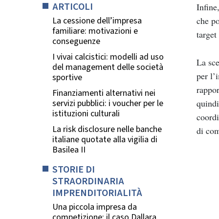
ARTICOLI
Infine
La cessione dell’impresa
che po
familiare: motivazioni e
target
conseguenze
I vivai calcistici: modelli ad uso
La sce
del management delle società
per l’
sportive
rappor
Finanziamenti alternativi nei
quindi
servizi pubblici: i voucher per le
istituzioni culturali
coordi
La risk disclosure nelle banche
di co
italiane quotate alla vigilia di
Basilea II
STORIE DI
STRAORDINARIA
IMPRENDITORIALITÀ
Una piccola impresa da
competizione: il caso Dallara