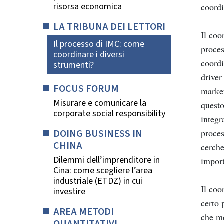
risorsa economica
coordi
LA TRIBUNA DEI LETTORI
Il coo
Il processo di IMC: come
proces
coordinare i diversi
coordi
strumenti?
driver
FOCUS FORUM
market
Misurare e comunicare la
questo
corporate social responsibility
integr
DOING BUSINESS IN
proces
CHINA
cerche
Dilemmi dell’imprenditore in
import
Cina: come scegliere l’area
industriale (ETDZ) in cui
Il coo
investire
certo 
AREA METODI
che me
QUANTITATIVI