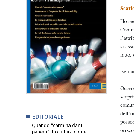
Scari
Ho seg
Commun
l’attr
si ass
fatto,
Berna
Osserv
scopri
comuni
dell’i
EDITORIALE
posson
Quando “carmina dant
orizzo
panem”: la cultura come