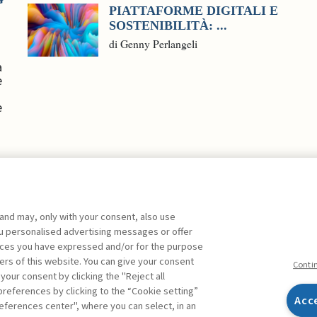
PIATTAFORME DIGITALI E
SOSTENIBILITÀ: ...
di Genny Perlangeli
a
e
e
 and may, only with your consent, also use
you personalised advertising messages or offer
ente agli abbonati Premium
ences you have expressed and/or for the purpose
ers of this website. You can give your consent
Conti
 your consent by clicking the "Reject all
references by clicking to the “Cookie setting”
Acc
eferences center", where you can select, in an
Facebook
Twitter
Linkedin
Feeds