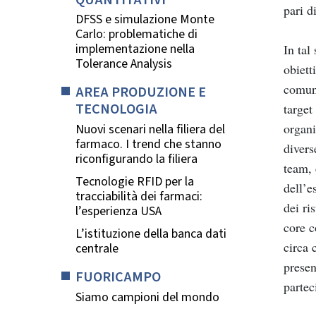
pari d
DFSS e simulazione Monte
Carlo: problematiche di
implementazione nella
In tal
Tolerance Analysis
obiett
comuni
AREA PRODUZIONE E
TECNOLOGIA
target
organi
Nuovi scenari nella filiera del
farmaco. I trend che stanno
divers
riconfigurando la filiera
team, 
Tecnologie RFID per la
dell’e
tracciabilità dei farmaci:
dei ri
l’esperienza USA
core c
L’istituzione della banca dati
circa 
centrale
presen
FUORICAMPO
partec
Siamo campioni del mondo