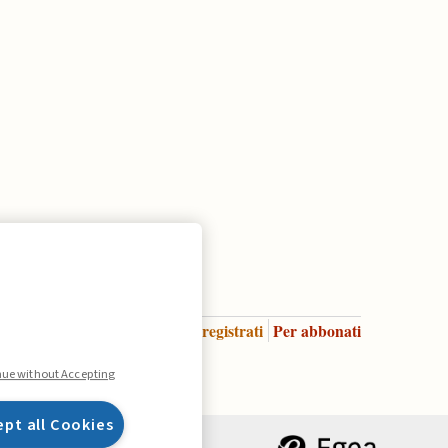
Accedi
Per registrati
Per abbonati
Legenda:
nue without Accepting
ept all Cookies