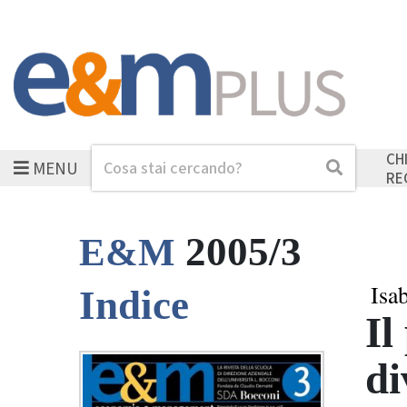
CH
MENU
Cerca
Cerca
RE
2005/3
E&M
Isa
Indice
Il
di