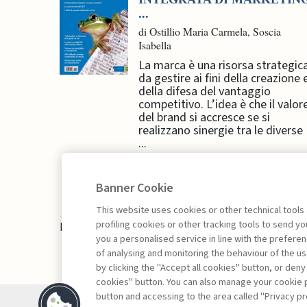
...
di Ostillio Maria Carmela, Soscia
Isabella
La marca è una risorsa strategic
da gestire ai fini della creazione 
della difesa del vantaggio
competitivo. L’idea è che il valor
del brand si accresce se si
realizzano sinergie tra le diverse
...
Banner Cookie
This website uses cookies or other technical tools
profiling cookies or other tracking tools to send 
La consultazione dei libri è riservata esclusivam
you a personalised service in line with the prefer
of analysing and monitoring the behaviour of the us
by clicking the "Accept all cookies" button, or deny
cookies" button. You can also manage your cookie p
button and accessing to the area called "Privacy pr
Contatti