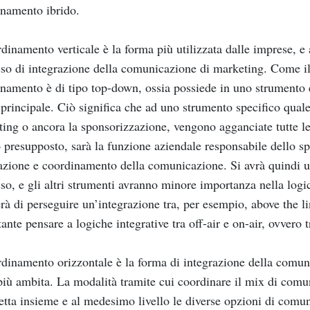
namento ibrido.
rdinamento verticale è la forma più utilizzata dalle imprese, 
so di integrazione della comunicazione di marketing. Come il
namento è di tipo top-down, ossia possiede in uno strumento e
 principale. Ciò significa che ad uno strumento specifico quale l
ing o ancora la sponsorizzazione, vengono agganciate tutte l
 presupposto, sarà la funzione aziendale responsabile dello sp
azione e coordinamento della comunicazione. Si avrà quindi un
so, e gli altri strumenti avranno minore importanza nella logic
rà di perseguire un’integrazione tra, per esempio, above the lin
ante pensare a logiche integrative tra off-air e on-air, ovvero tr
rdinamento orizzontale è la forma di integrazione della comu
più ambita. La modalità tramite cui coordinare il mix di comu
tta insieme e al medesimo livello le diverse opzioni di comu