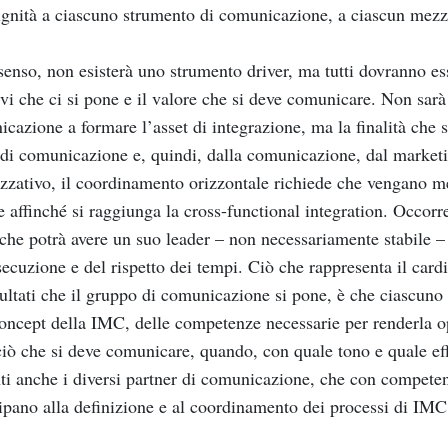
ignità a ciascuno strumento di comunicazione, a ciascun mezzo
 senso, non esisterà uno strumento driver, ma tutti dovranno es
ivi che ci si pone e il valore che si deve comunicare. Non sarà
cazione a formare l’asset di integrazione, ma la finalità che 
 di comunicazione e, quindi, dalla comunicazione, dal marketi
zzativo, il coordinamento orizzontale richiede che vengano mes
e affinché si raggiunga la cross-functional integration. Occorre
che potrà avere un suo leader – non necessariamente stabile – c
secuzione e del rispetto dei tempi. Ciò che rappresenta il car
sultati che il gruppo di comunicazione si pone, è che ciascuno 
oncept della IMC, delle competenze necessarie per renderla op
ciò che si deve comunicare, quando, con quale tono e quale effe
ti anche i diversi partner di comunicazione, che con competen
ipano alla definizione e al coordinamento dei processi di IMC