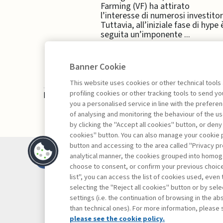
Farming (VF) ha attirato
l’interesse di numerosi investitor
Tuttavia, all’iniziale fase di hype 
seguita un’imponente ...
Banner Cookie
This website uses cookies or other technical tools
profiling cookies or other tracking tools to send 
La consultazione dei libri è riservata esclusivam
you a personalised service in line with the prefer
of analysing and monitoring the behaviour of the us
by clicking the "Accept all cookies" button, or deny
cookies" button. You can also manage your cookie p
button and accessing to the area called "Privacy pr
Contatti
analytical manner, the cookies grouped into homog
Abbonamenti
choose to consent, or confirm your previous choices.
list", you can access the list of cookies used, even 
Archivio rubriche
selecting the "Reject all cookies" button or by selec
Privacy
settings (i.e. the continuation of browsing in the a
Cookie policy
than technical ones). For more information, please 
Whistleblowing
please see the cookie policy.