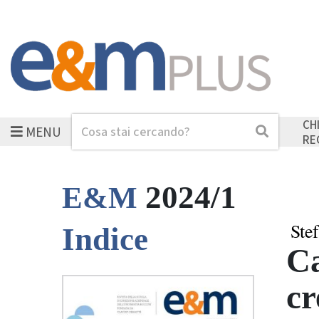
CH
MENU
Cerca
Cerca
RE
2024/1
E&M
Ste
Indice
Ca
cr