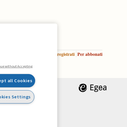
Accedi
Per registrati
Per abbonati
Legenda:
nue without Accepting
ept all Cookies
kies Settings