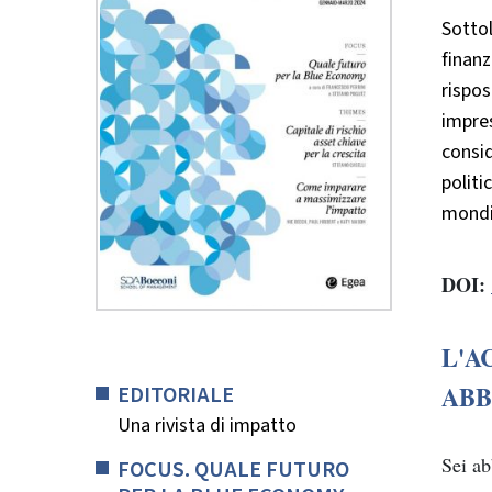
Sottol
finanz
rispos
impres
consid
politi
mondi
DOI:
L'A
EDITORIALE
ABB
Una rivista di impatto
Sei a
FOCUS. QUALE FUTURO