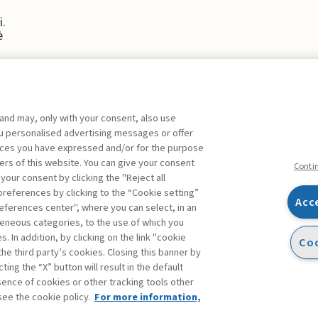
i.
è
 and may, only with your consent, also use
you personalised advertising messages or offer
ente agli abbonati Premium
ences you have expressed and/or for the purpose
ers of this website. You can give your consent
Conti
 your consent by clicking the "Reject all
references by clicking to the “Cookie setting”
Acc
eferences center", where you can select, in an
Facebook
Twitter
Linkedin
Feeds
eneous categories, to the use of which you
 In addition, by clicking on the link "cookie
Coo
the third party’s cookies. Closing this banner by
ting the “X” button will result in the default
bsence of cookies or other tracking tools other
see the cookie policy.
For more information,