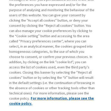
the preferences you have expressed and/or for the
di Redazione E&M
purpose of analysing and monitoring the behaviour of the
users of this website. You can give your consent by
clicking the "Accept all cookies" button, or deny your
consent by clicking the "Reject all cookies" button. You
La consultazione dei libri è riservata esclusivamente
can also manage your cookie preferences by clicking to
agli abbonati Premium
the “Cookie setting” button and accessing to the area
called "Privacy preferences center", where you can
Accedi
Per registrati
Per abbonati
Legenda:
select, in an analytical manner, the cookies grouped into
homogeneous categories, to the use of which you
choose to consent, or confirm your previous choices. In
addition, by clicking on the link "cookie list", you can
access the list of cookies used, even the third party’s
cookies. Closing this banner by selecting the "Reject all
cookies" button or by selecting the “X” button will result
in the default settings (i.e. the continuation of browsing in
Contatti
the absence of cookies or other tracking tools other than
Abbonamenti
technical ones). For more information, please see the
Archivio rubriche
cookie policy.
For more information, please see the
Privacy
cookie policy.
Cookie policy