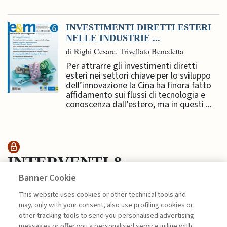
INVESTIMENTI DIRETTI ESTERI
NELLE INDUSTRIE ...
di Righi Cesare, Trivellato Benedetta
Per attrarre gli investimenti diretti
esteri nei settori chiave per lo sviluppo
dell’innovazione la Cina ha finora fatto
affidamento sui flussi di tecnologia e
conoscenza dall’estero, ma in questi ...
INTERVENTI &
Banner Cookie
INTERVISTE
This website uses cookies or other technical tools and
may, only with your consent, also use profiling cookies or
FARE IMPRESA NEL MONDO CHE
other tracking tools to send you personalised advertising
CAMBIA: ...
messages or offer you a personalised service in line with