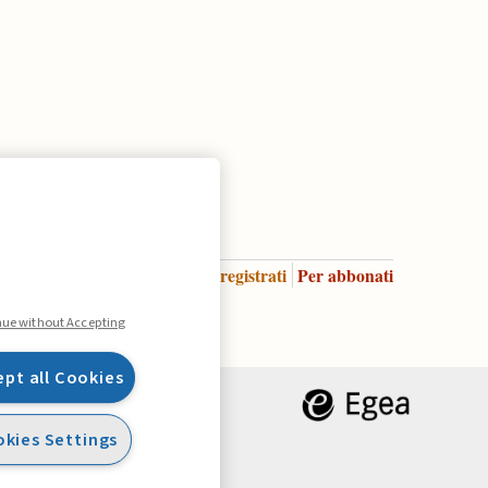
Accedi
Per registrati
Per abbonati
Legenda:
nue without Accepting
ept all Cookies
kies Settings