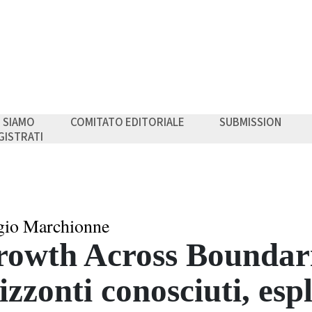
I SIAMO
COMITATO EDITORIALE
SUBMISSION
GISTRATI
gio Marchionne
owth Across Boundarie
izzonti conosciuti, es