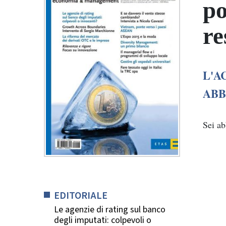
po
re
L'A
ABB
Sei a
EDITORIALE
Le agenzie di rating sul banco
degli imputati: colpevoli o