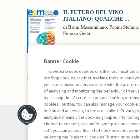
IL FUTURO DEL VINO
ITALIANO: QUALCHE ...
di Bruni Massimiliano, Papini Stefano,
Finesso Greta
Banner Cookie
This website uses cookies or other technical tools
profiling cookies or other tracking tools to send 
La consultazione dei libri è riservata esclusivam
you a personalised service in line with the prefer
of analysing and monitoring the behaviour of the us
by clicking the "Accept all cookies" button, or deny
cookies" button. You can also manage your cookie p
button and accessing to the area called "Privacy pr
Contatti
analytical manner, the cookies grouped into homog
Abbonamenti
choose to consent, or confirm your previous choices.
list", you can access the list of cookies used, even 
Archivio rubriche
selecting the "Reject all cookies" button or by selec
Privacy