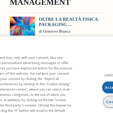
MANAGEMENT
OLTRE LA REALTÀ FISICA.
PACKAGING ...
di Generoso Branca
 and may, only with your consent, also use
you personalised advertising messages or offer
ente agli abbonati Premium
ences you have expressed and/or for the purpose
ers of this website. You can give your consent
Conti
 your consent by clicking the "Reject all
references by clicking to the “Cookie setting”
Acc
eferences center", where you can select, in an
Facebook
Twitter
Linkedin
Feeds
eneous categories, to the use of which you
 In addition, by clicking on the link "cookie
Coo
the third party’s cookies. Closing this banner by
ting the “X” button will result in the default