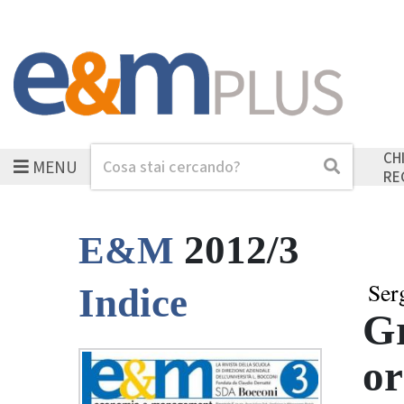
CH
MENU
Cerca
Cerca
RE
2012/3
E&M
Ser
Indice
Gr
or