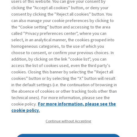
users of this website. You can give your consent by
clicking the "Accept all cookies" button, or deny your
consent by clicking the "Reject all cookies" button. You
La consultazione dei libri è riservata esclusivamente
can also manage your cookie preferences by clicking to
agli abbonati Premium
the “Cookie setting” button and accessing to the area
called "Privacy preferences center", where you can
Accedi
Per registrati
Per abbonati
Legenda:
select, in an analytical manner, the cookies grouped into
homogeneous categories, to the use of which you
choose to consent, or confirm your previous choices. In
addition, by clicking on the link "cookie list", you can
access the list of cookies used, even the third party’s
cookies. Closing this banner by selecting the "Reject all
cookies" button or by selecting the “X” button will result
in the default settings (i.e. the continuation of browsing in
Contatti
the absence of cookies or other tracking tools other than
Abbonamenti
technical ones). For more information, please see the
Archivio rubriche
cookie policy.
For more information, please see the
Privacy
cookie policy.
Cookie policy
Continue without Accepting
Whistleblowing
Dichiarazione di accessibilità