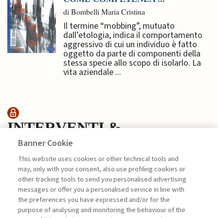
di Bombelli Maria Cristina
Il termine “mobbing”, mutuato
dall’etologia, indica il comportamento
aggressivo di cui un individuo è fatto
oggetto da parte di componenti della
stessa specie allo scopo di isolarlo. La
vita aziendale ...
INTERVENTI &
Banner Cookie
INTERVISTE
This website uses cookies or other technical tools and
may, only with your consent, also use profiling cookies or
LEADERSHIP PUBBLICA E
other tracking tools to send you personalised advertising
CULTURA DELLA ...
messages or offer you a personalised service in line with
the preferences you have expressed and/or for the
di Franco Gabrielli, Elisabetta Trinchero
purpose of analysing and monitoring the behaviour of the