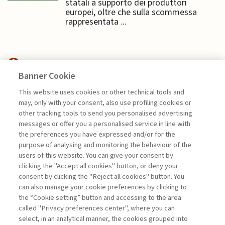
statali a supporto dei produttori
europei, oltre che sulla scommessa
rappresentata ...
Banner Cookie
FINANCE
This website uses cookies or other technical tools and
may, only with your consent, also use profiling cookies or
TRANSITION FINANCE,
other tracking tools to send you personalised advertising
SOSTENIBILITÀ ...
messages or offer you a personalised service in line with
the preferences you have expressed and/or for the
di Andrea Beltratti e Alessia Bezzecchi
purpose of analysing and monitoring the behaviour of the
users of this website. You can give your consent by
clicking the "Accept all cookies" button, or deny your
consent by clicking the "Reject all cookies" button. You
La consultazione dei libri è riservata esclusivamente
can also manage your cookie preferences by clicking to
agli abbonati Premium
the “Cookie setting” button and accessing to the area
called "Privacy preferences center", where you can
Accedi
Per registrati
Per abbonati
Legenda:
select, in an analytical manner, the cookies grouped into