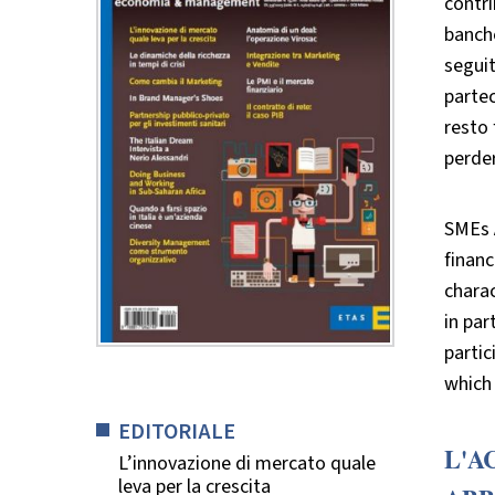
contri
banche
seguit
partec
resto 
perder
SMEs 
financ
charac
in par
partic
which 
EDITORIALE
L'A
L’innovazione di mercato quale
leva per la crescita