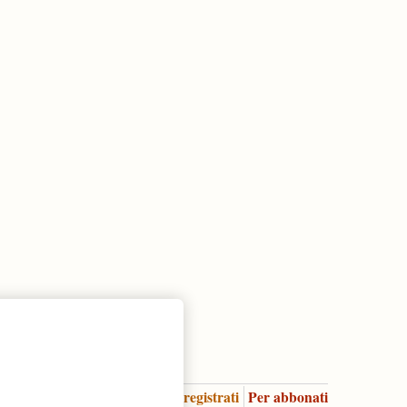
Accedi
Per registrati
Per abbonati
Legenda: