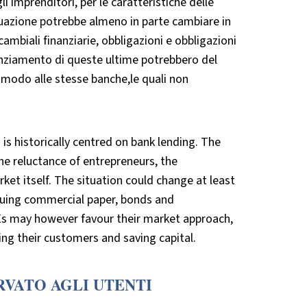
 imprenditori, per le caratteristiche delle
ituazione potrebbe almeno in parte cambiare in
 cambiali finanziarie, obbligazioni e obbligazioni
nanziamento di queste ultime potrebbero del
omodo alle stesse banche,le quali non
 historically centred on bank lending. The
he reluctance of entrepreneurs, the
ket itself. The situation could change at least
issuing commercial paper, bonds and
SMEs may however favour their market approach,
ing their customers and saving capital.
RVATO AGLI UTENTI