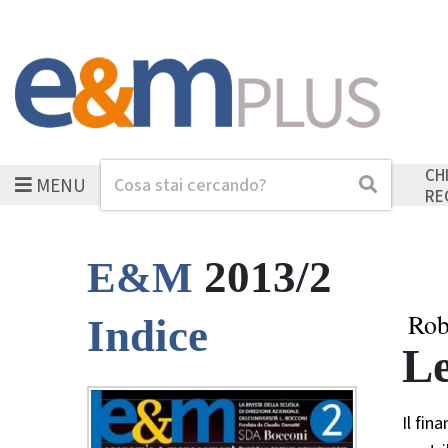
CH
MENU
Cerca
Cerca
RE
2013/2
E&M
Rob
Indice
Le
Il fin