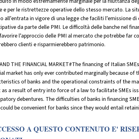
buito in modo estremamente marginale per la riluttanza degli
 e per le ristrettezze operative dello stesso mercato. La s
o all’entrata in vigore di una legge che faciliti l’emissione di
ipative da parte delle PMI. Le difficoltà delle banche nel fi
favorire l’approccio delle PMI al mercato che potrebbe far c
ebbero clienti e risparmierebbero patrimonio.
AND THE FINANCIAL MARKET#The financing of Italian SMEs is
ial market has only ever contributed marginally because of t
teristics of banks and the operational constraints of the mar
t as a result of entry into force of a law to facilitate SMEs 
ipatory debentures. The difficulties of banks in financing 
could be convenient for banks since they would entail retain
CCESSO A QUESTO CONTENUTO E' RISE