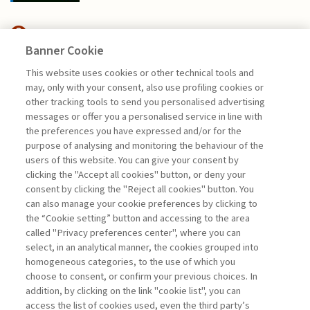
Banner Cookie
FINANCE
This website uses cookies or other technical tools and
may, only with your consent, also use profiling cookies or
CFO E INTELLIGENZA
other tracking tools to send you personalised advertising
ARTIFICIALE: L’EVOLUZIONE ...
messages or offer you a personalised service in line with
the preferences you have expressed and/or for the
di Andrea Beltratti e Alessia Bezzecchi
purpose of analysing and monitoring the behaviour of the
users of this website. You can give your consent by
clicking the "Accept all cookies" button, or deny your
consent by clicking the "Reject all cookies" button. You
La consultazione dei libri è riservata esclusivamente
can also manage your cookie preferences by clicking to
agli abbonati Premium
the “Cookie setting” button and accessing to the area
called "Privacy preferences center", where you can
Accedi
Per registrati
Per abbonati
Legenda:
select, in an analytical manner, the cookies grouped into
homogeneous categories, to the use of which you
choose to consent, or confirm your previous choices. In
addition, by clicking on the link "cookie list", you can
access the list of cookies used, even the third party’s