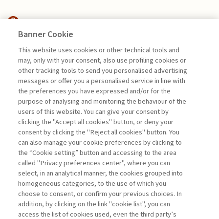
Banner Cookie
FINANCE
This website uses cookies or other technical tools and
may, only with your consent, also use profiling cookies or
CFO E INTELLIGENZA
other tracking tools to send you personalised advertising
ARTIFICIALE: L’EVOLUZIONE ...
messages or offer you a personalised service in line with
the preferences you have expressed and/or for the
di Andrea Beltratti e Alessia Bezzecchi
purpose of analysing and monitoring the behaviour of the
users of this website. You can give your consent by
clicking the "Accept all cookies" button, or deny your
consent by clicking the "Reject all cookies" button. You
La consultazione dei libri è riservata esclusivamente
can also manage your cookie preferences by clicking to
agli abbonati Premium
the “Cookie setting” button and accessing to the area
called "Privacy preferences center", where you can
Accedi
Per registrati
Per abbonati
Legenda:
select, in an analytical manner, the cookies grouped into
homogeneous categories, to the use of which you
choose to consent, or confirm your previous choices. In
addition, by clicking on the link "cookie list", you can
access the list of cookies used, even the third party’s