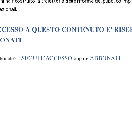
i ha ricostruito la traiettoria delle riforme del pubblico impi
azionali.
CCESSO A QUESTO CONTENUTO E' RISE
ONATI
ESEGUI L'ACCESSO
ABBONATI
bbonato?
oppure
.