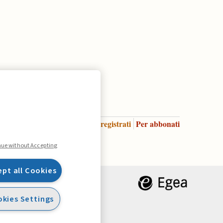
Accedi
Per registrati
Per abbonati
Legenda:
nue without Accepting
ept all Cookies
kies Settings