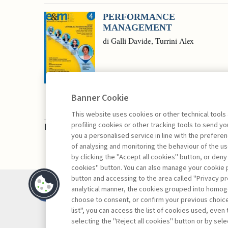
PERFORMANCE
MANAGEMENT
di Galli Davide, Turrini Alex
Banner Cookie
This website uses cookies or other technical tools
profiling cookies or other tracking tools to send 
La consultazione dei libri è riservata esclusivam
you a personalised service in line with the prefer
of analysing and monitoring the behaviour of the us
by clicking the "Accept all cookies" button, or deny
cookies" button. You can also manage your cookie p
button and accessing to the area called "Privacy pr
Contatti
analytical manner, the cookies grouped into homog
Abbonamenti
choose to consent, or confirm your previous choices.
list", you can access the list of cookies used, even 
Archivio rubriche
selecting the "Reject all cookies" button or by selec
Privacy