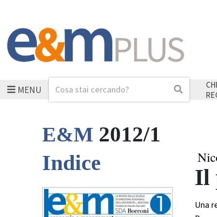
CH
MENU
Cerca
Cerca
RE
2012/1
E&M
Nic
Indice
Il
Una r