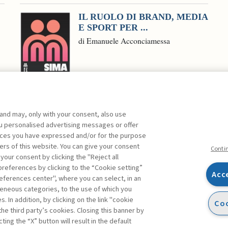
IL RUOLO DI BRAND, MEDIA
E SPORT PER ...
di Emanuele Acconciamessa
 and may, only with your consent, also use
you personalised advertising messages or offer
ente agli abbonati Premium
ences you have expressed and/or for the purpose
ers of this website. You can give your consent
Conti
 your consent by clicking the "Reject all
references by clicking to the “Cookie setting”
Acc
eferences center", where you can select, in an
Facebook
Twitter
Linkedin
Feeds
eneous categories, to the use of which you
 In addition, by clicking on the link "cookie
Coo
the third party’s cookies. Closing this banner by
ting the “X” button will result in the default