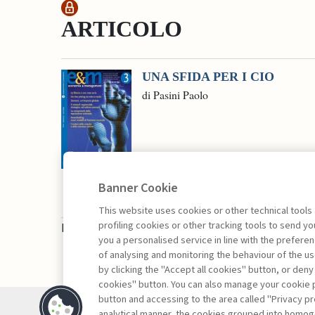
ARTICOLO
UNA SFIDA PER I CIO
di Pasini Paolo
Banner Cookie
This website uses cookies or other technical tools
profiling cookies or other tracking tools to send 
La consultazione dei libri è riservata esclusivam
you a personalised service in line with the prefer
of analysing and monitoring the behaviour of the us
by clicking the "Accept all cookies" button, or deny
cookies" button. You can also manage your cookie p
button and accessing to the area called "Privacy pr
Contatti
analytical manner, the cookies grouped into homog