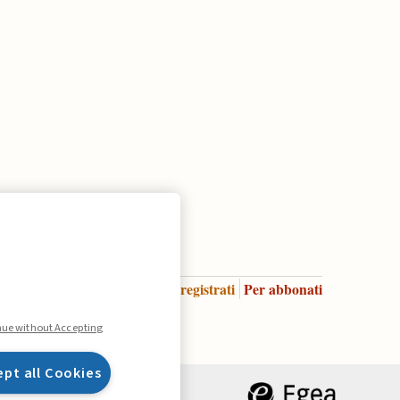
Accedi
Per registrati
Per abbonati
Legenda:
nue without Accepting
ept all Cookies