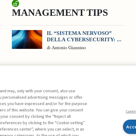
MANAGEMENT TIPS
IL “SISTEMA NERVOSO”
DELLA CYBERSECURITY: ...
di Antonio Giannino
 and may, only with your consent, also use
you personalised advertising messages or offer
ente agli abbonati Premium
ences you have expressed and/or for the purpose
ers of this website. You can give your consent
Conti
 your consent by clicking the "Reject all
references by clicking to the “Cookie setting”
Acc
eferences center", where you can select, in an
Facebook
Twitter
Linkedin
Feeds
eneous categories, to the use of which you