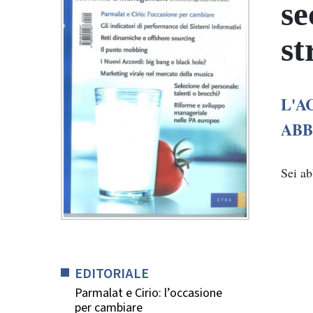
se
st
L'A
ABB
Sei a
EDITORIALE
Parmalat e Cirio: l’occasione
per cambiare