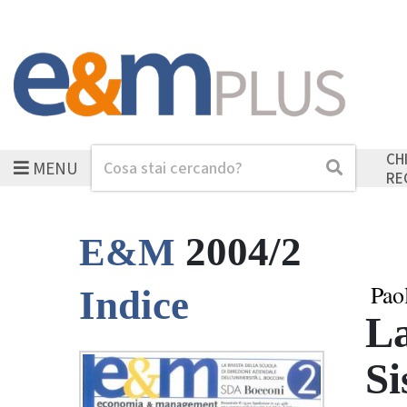
CH
MENU
Cerca
Cerca
RE
2004/2
E&M
Pao
Indice
La
Si