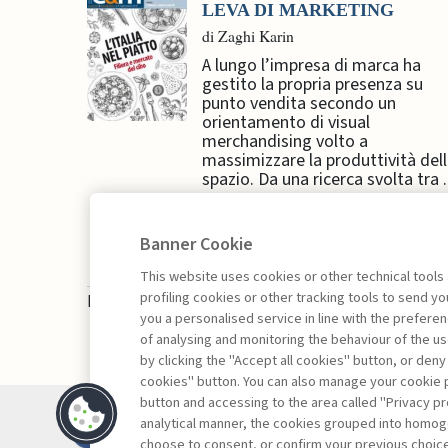
LEVA DI MARKETING
di Zaghi Karin
A lungo l’impresa di marca ha
gestito la propria presenza su
punto vendita secondo un
orientamento di visual
merchandising volto a
massimizzare la produttività del
spazio. Da una ricerca svolta tra .
Banner Cookie
This website uses cookies or other technical tools
profiling cookies or other tracking tools to send 
La consultazione dei libri è riservata esclusivam
you a personalised service in line with the prefer
of analysing and monitoring the behaviour of the us
by clicking the "Accept all cookies" button, or deny
cookies" button. You can also manage your cookie p
button and accessing to the area called "Privacy pr
Contatti
analytical manner, the cookies grouped into homog
Abbonamenti
choose to consent, or confirm your previous choices.