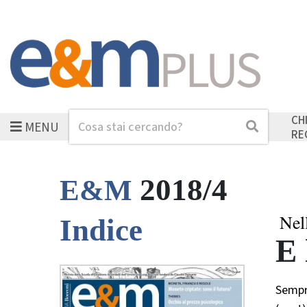
CH
MENU
Cerca
Cerca
RE
2018/4
E&M
Nel
Indice
E 
Sempr