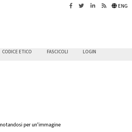
Facebook
Twitter
Linkedin
Feeds
ENG
CODICE ETICO
FASCICOLI
LOGIN
onnotandosi per un’immagine