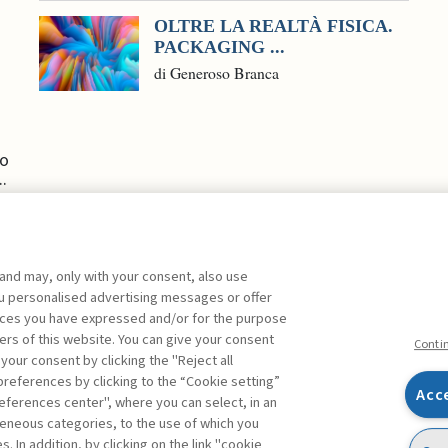
OLTRE LA REALTÀ FISICA.
PACKAGING ...
di Generoso Branca
lo
..
 and may, only with your consent, also use
you personalised advertising messages or offer
ente agli abbonati Premium
ences you have expressed and/or for the purpose
ers of this website. You can give your consent
Conti
 your consent by clicking the "Reject all
references by clicking to the “Cookie setting”
Acc
eferences center", where you can select, in an
Facebook
Twitter
Linkedin
Feeds
eneous categories, to the use of which you
 In addition, by clicking on the link "cookie