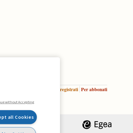
Accedi
Per registrati
Per abbonati
Legenda:
nue without Accepting
ept all Cookies