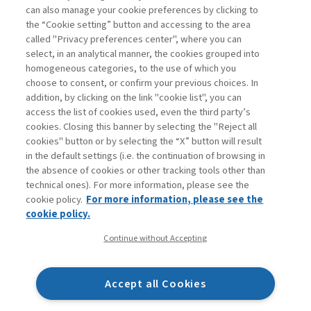
can also manage your cookie preferences by clicking to
ABBONATI
.
the “Cookie setting” button and accessing to the area
called "Privacy preferences center", where you can
select, in an analytical manner, the cookies grouped into
homogeneous categories, to the use of which you
choose to consent, or confirm your previous choices. In
addition, by clicking on the link "cookie list", you can
access the list of cookies used, even the third party’s
cookies. Closing this banner by selecting the "Reject all
cookies" button or by selecting the “X” button will result
in the default settings (i.e. the continuation of browsing in
Contatti
the absence of cookies or other tracking tools other than
Abbonamenti
technical ones). For more information, please see the
Archivio rubriche
cookie policy.
For more information, please see the
Privacy
cookie policy.
Cookie policy
Continue without Accepting
Whistleblowing
Dichiarazione di accessibilità
Accept all Cookies
Mappa del sito