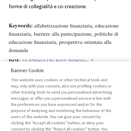
forme di collegialità e co-creazione.
Keywords:
alfabetizzazione finanziaria, educazione
finanziaria, barriere alla partecipazione, politiche di
educazione finanziaria, prospettiva orientata alla
domanda
DOI:
10.57590/1120-5032-202602ita-7
Banner Cookie
Pagine
42-66
This website uses cookies or other technical tools and
may, only with your consent, also use profiling cookies or
L'ACCESSO A QUESTO
other tracking tools to send you personalised advertising
messages or offer you a personalised service in line with
CONTENUTO E' RISERVATO AGLI
the preferences you have expressed and/or for the
purpose of analysing and monitoring the behaviour of the
UTENTI ABBONATI
users of this website. You can give your consent by
clicking the "Accept all cookies" button, or deny your
consent by clicking the "Reject all cookies" button. You
ESEGUI L'ACCESSO
Sei abbonato?
oppure