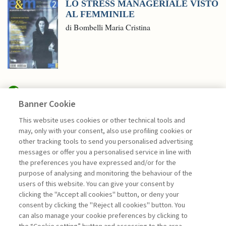
LO STRESS MANAGERIALE VISTO
AL FEMMINILE
di Bombelli Maria Cristina
Banner Cookie
EDITORIALI
This website uses cookies or other technical tools and
may, only with your consent, also use profiling cookies or
other tracking tools to send you personalised advertising
LA LEADERSHIP CHE SEMINA
messages or offer you a personalised service in line with
FUTURO
the preferences you have expressed and/or for the
di Giuseppe Soda
purpose of analysing and monitoring the behaviour of the
users of this website. You can give your consent by
clicking the "Accept all cookies" button, or deny your
consent by clicking the "Reject all cookies" button. You
La consultazione dei libri è riservata esclusivamente
can also manage your cookie preferences by clicking to
agli abbonati Premium