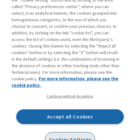
the “Cookie setting” button and accessing to the area
called "Privacy preferences center", where you can
Accedi
Per registrati
Per abbonati
Legenda:
select, in an analytical manner, the cookies grouped into
homogeneous categories, to the use of which you
choose to consent, or confirm your previous choices. In
addition, by clicking on the link "cookie list", you can
access the list of cookies used, even the third party’s
cookies. Closing this banner by selecting the "Reject all
cookies" button or by selecting the “X” button will result
in the default settings (i.e. the continuation of browsing in
Contatti
the absence of cookies or other tracking tools other than
Abbonamenti
technical ones). For more information, please see the
Archivio rubriche
cookie policy.
For more information, please see the
Privacy
cookie policy.
Cookie policy
Continue without Accepting
Whistleblowing
Dichiarazione di accessibilità
Accept all Cookies
Mappa del sito
Facebook
Twitter
Linkedin
Feeds
Cookies Settings