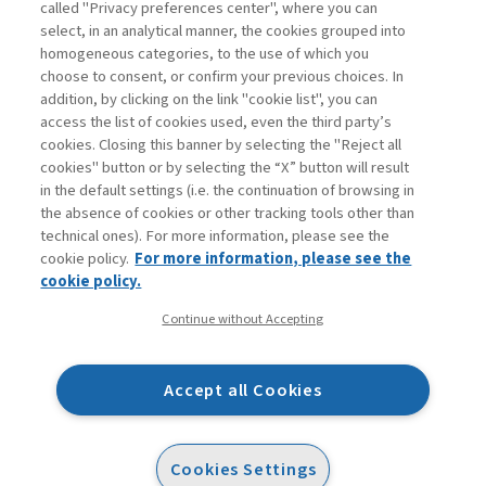
called "Privacy preferences center", where you can
Accedi
Per registrati
Per abbonati
Legenda:
select, in an analytical manner, the cookies grouped into
homogeneous categories, to the use of which you
choose to consent, or confirm your previous choices. In
addition, by clicking on the link "cookie list", you can
access the list of cookies used, even the third party’s
cookies. Closing this banner by selecting the "Reject all
cookies" button or by selecting the “X” button will result
in the default settings (i.e. the continuation of browsing in
Contatti
the absence of cookies or other tracking tools other than
Abbonamenti
technical ones). For more information, please see the
Archivio rubriche
cookie policy.
For more information, please see the
Privacy
cookie policy.
Cookie policy
Continue without Accepting
Whistleblowing
Dichiarazione di accessibilità
Accept all Cookies
Mappa del sito
Facebook
Twitter
Linkedin
Feeds
Cookies Settings