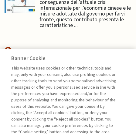
conseguenze dell’attuale crisi
internazionale per l’economia cinese e le
misure adottate dal governo per farvi
fronte, questo contributo presenta le
caratteristiche ...
Banner Cookie
HIGHLIGHTS
This website uses cookies or other technical tools and
may, only with your consent, also use profiling cookies or
GUARDARE AL DOMANI. UNA
other tracking tools to send you personalised advertising
NUOVA PEOPLE ...
messages or offer you a personalised service in line with
the preferences you have expressed and/or for the
di Giovanni Valotti
purpose of analysing and monitoring the behaviour of the
users of this website. You can give your consent by
clicking the "Accept all cookies" button, or deny your
consent by clicking the "Reject all cookies" button. You
La consultazione dei libri è riservata esclusivamente
can also manage your cookie preferences by clicking to
agli abbonati Premium
the “Cookie setting” button and accessing to the area