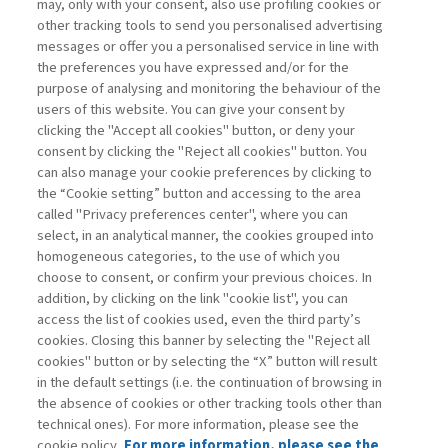
may, only with your consent, also use profiling cookies or
CAPITALE DI RISCHIO: ASSET
other tracking tools to send you personalised advertising
CHIAVE PER ...
messages or offer you a personalised service in line with
the preferences you have expressed and/or for the
di Stefano Caselli
purpose of analysing and monitoring the behaviour of the
users of this website. You can give your consent by
clicking the "Accept all cookies" button, or deny your
consent by clicking the "Reject all cookies" button. You
La consultazione dei libri è riservata esclusivamente
can also manage your cookie preferences by clicking to
agli abbonati Premium
the “Cookie setting” button and accessing to the area
called "Privacy preferences center", where you can
Accedi
Per registrati
Per abbonati
Legenda:
select, in an analytical manner, the cookies grouped into
homogeneous categories, to the use of which you
choose to consent, or confirm your previous choices. In
addition, by clicking on the link "cookie list", you can
access the list of cookies used, even the third party’s
cookies. Closing this banner by selecting the "Reject all
cookies" button or by selecting the “X” button will result
in the default settings (i.e. the continuation of browsing in
Contatti
the absence of cookies or other tracking tools other than
Abbonamenti
technical ones). For more information, please see the
Archivio rubriche
cookie policy.
For more information, please see the