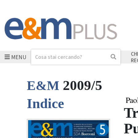
CH
MENU
Cerca
Cerca
RE
2009/5
E&M
Pao
Indice
Tr
Pu