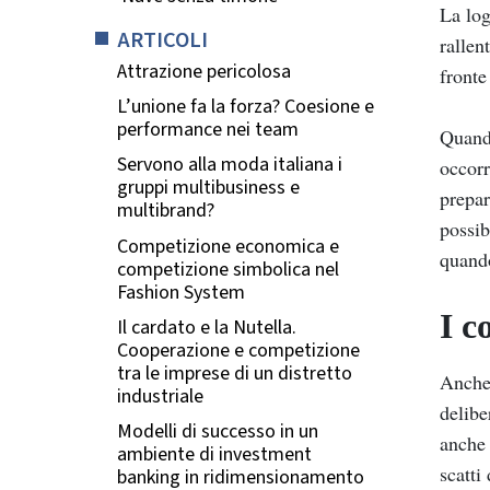
La log
ARTICOLI
rallen
Attrazione pericolosa
fronte
L’unione fa la forza? Coesione e
performance nei team
Quando
Servono alla moda italiana i
occorr
gruppi multibusiness e
prepar
multibrand?
possib
Competizione economica e
quando
competizione simbolica nel
Fashion System
I c
Il cardato e la Nutella.
Cooperazione e competizione
tra le imprese di un distretto
Anche 
industriale
delibe
Modelli di successo in un
anche 
ambiente di investment
scatti
banking in ridimensionamento