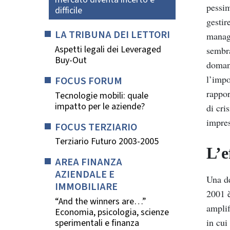
pessim
difficile
gestir
LA TRIBUNA DEI LETTORI
manage
Aspetti legali dei Leveraged
sembra
Buy-Out
domand
l’impo
FOCUS FORUM
rappor
Tecnologie mobili: quale
impatto per le aziende?
di cri
impres
FOCUS TERZIARIO
Terziario Futuro 2003-2005
L’e
AREA FINANZA
AZIENDALE E
Una de
IMMOBILIARE
2001 è
“And the winners are…”
amplif
Economia, psicologia, scienze
in cui
sperimentali e finanza