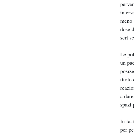
perver
interv
meno d
dose d
seri s
Le pol
un pae
posizi
titolo
reazio
a dare
spazi 
In fas
per pe