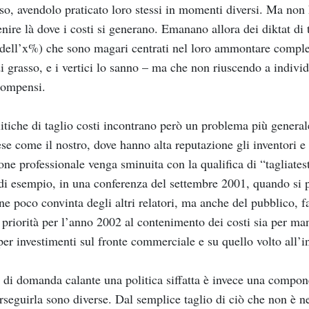
so, avendolo praticato loro stessi in momenti diversi. Ma non
enire là dove i costi si generano. Emanano allora dei diktat di t
ell’x%) che sono magari centrati nel loro ammontare comples
i grasso, e i vertici lo sanno – ma che non riuscendo a individ
compensi.
itiche di taglio costi incontrano però un problema più genera
se come il nostro, dove hanno alta reputazione gli inventori e 
one professionale venga sminuita con la qualifica di “tagliate
 di esempio, in una conferenza del settembre 2001, quando si p
ne poco convinta degli altri relatori, ma anche del pubblico, f
 priorità per l’anno 2002 al contenimento dei costi sia per ma
per investimenti sul fronte commerciale e su quello volto all’
i di domanda calante una politica siffatta è invece una compone
rseguirla sono diverse. Dal semplice taglio di ciò che non è n