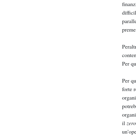
finanz
diffic
parall
premes
Peralt
conten
Per qu
Per qu
forte 
organi
potreb
organi
il
zero
un’ope