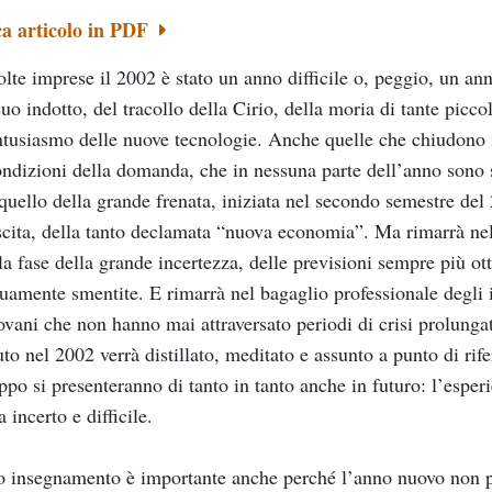
ca articolo in PDF
lte imprese il 2002 è stato un anno difficile o, peggio, un ann
suo indotto, del tracollo della Cirio, della moria di tante picco
ntusiasmo delle nuove tecnologie. Anche quelle che chiudono i
ondizioni della domanda, che in nessuna parte dell’anno sono s
uello della grande frenata, iniziata nel secondo semestre del 2
scita, della tanto declamata “nuova economia”. Ma rimarrà nel
a fase della grande incertezza, delle previsioni sempre più ottim
uamente smentite. E rimarrà nel bagaglio professionale degli 
ovani che non hanno mai attraversato periodi di crisi prolunga
to nel 2002 verrà distillato, meditato e assunto a punto di rif
ppo si presenteranno di tanto in tanto anche in futuro: l’esper
a incerto e difficile.
 insegnamento è importante anche perché l’anno nuovo non pro