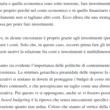
iaria e quella economica sono sotto tensione, fare investimenti
ile proprio perché nel conto economico e in quello finanziario
elamente non si tagliano altri costi. Ecco allora che una strate
sa per poter fare investimenti.
ro, in alcune circostanze è proprio grazie agli investimenti (p
ere i costi. Solo che, in questo caso, occorre prima fare gli in
esti motivi la relazione fra costi e investimenti è multidimensi
anto sia evidente l’importanza delle politiche di contenimento
resistenza. La struttura gerarchica piramidale delle imprese fa s
zzativi si sentano in dovere di proteggere i budget di costo st
bero contenerli, e che percepiscano un taglio come una
dimin
zzativa. Per questo vi si oppongono, anche se vi fossero possib
 based budgeting
è la riprova che senza meccanismi specifici (
razione quanto mai ardua. Coloro che stanno al vertice dell