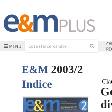
CH
MENU
Cerca
Cerca
RE
2003/2
E&M
Cla
Indice
Ge
di