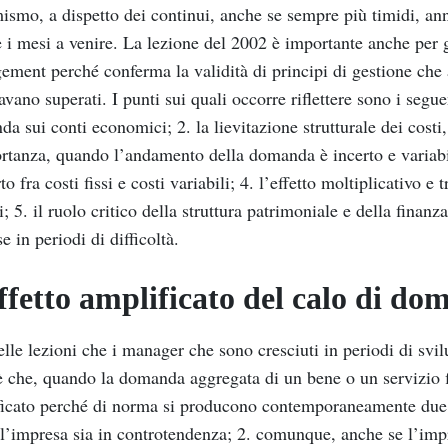
ismo, a dispetto dei continui, anche se sempre più timidi, ann
e i mesi a venire. La lezione del 2002 è importante anche per 
ment perché conferma la validità di principi di gestione che a
vano superati. I punti sui quali occorre riflettere sono i seguen
a sui conti economici; 2. la lievitazione strutturale dei costi
rtanza, quando l’andamento della domanda è incerto e variabile
to fra costi fissi e costi variabili; 4. l’effetto moltiplicativo e 
si; 5. il ruolo critico della struttura patrimoniale e della finanz
e in periodi di difficoltà.
ffetto amplificato del calo di d
lle lezioni che i manager che sono cresciuti in periodi di svi
 che, quando la domanda aggregata di un bene o un servizio fle
icato perché di norma si producono contemporaneamente due fen
 l’impresa sia in controtendenza; 2. comunque, anche se l’imp