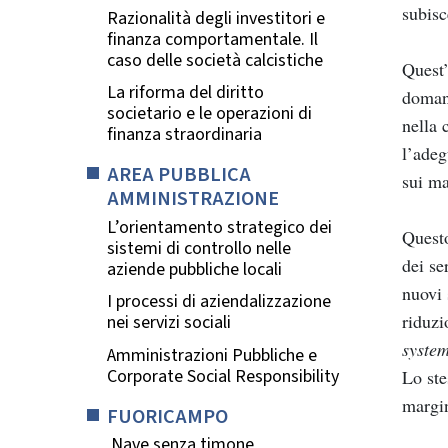
subisc
Razionalità degli investitori e
finanza comportamentale. Il
caso delle società calcistiche
Quest’
La riforma del diritto
domand
societario e le operazioni di
nella 
finanza straordinaria
l’adeg
AREA PUBBLICA
sui ma
AMMINISTRAZIONE
L’orientamento strategico dei
Questo
sistemi di controllo nelle
dei se
aziende pubbliche locali
nuovi 
I processi di aziendalizzazione
riduzi
nei servizi sociali
system
Amministrazioni Pubbliche e
Corporate Social Responsibility
Lo ste
margin
FUORICAMPO
Nave senza timone