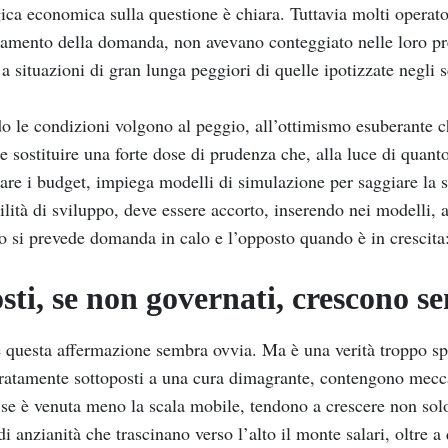
ica economica sulla questione è chiara. Tuttavia molti operat
tamento della domanda, non avevano conteggiato nelle loro prev
 a situazioni di gran lunga peggiori di quelle ipotizzate negli 
 le condizioni volgono al peggio, all’ottimismo esuberante c
e sostituire una forte dose di prudenza che, alla luce di quant
are i budget, impiega modelli di simulazione per saggiare la sens
ilità di sviluppo, deve essere accorto, inserendo nei modelli, a
 si prevede domanda in calo e l’opposto quando è in crescita
osti, se non governati, crescono 
questa affermazione sembra ovvia. Ma è una verità troppo spes
ratamente sottoposti a una cura dimagrante, contengono mecca
se è venuta meno la scala mobile, tendono a crescere non solo
 di anzianità che trascinano verso l’alto il monte salari, oltr