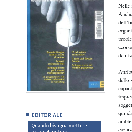
Nelle 
Anche 
dell’i
organi
proble
econom
da div
Attrib
dello 
capaci
impres
sogget
quindi
EDITORIALE
ambien
Quando bisogna mettere
esclus
mano al motore