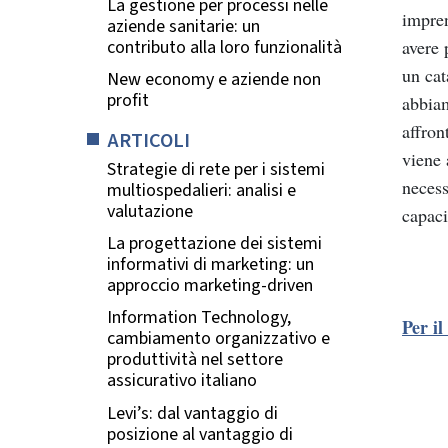
La gestione per processi nelle
impren
aziende sanitarie: un
contributo alla loro funzionalità
avere 
un cat
New economy e aziende non
profit
abbiam
affron
ARTICOLI
viene 
Strategie di rete per i sistemi
necess
multiospedalieri: analisi e
valutazione
capaci
La progettazione dei sistemi
informativi di marketing: un
approccio marketing-driven
Information Technology,
Per il
cambiamento organizzativo e
produttività nel settore
assicurativo italiano
Levi’s: dal vantaggio di
posizione al vantaggio di