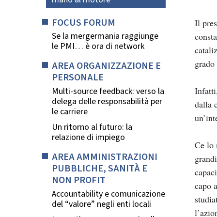
FOCUS FORUM
Il pre
Se la mergermania raggiunge
consta
le PMI… è ora di network
catali
grado 
AREA ORGANIZZAZIONE E
PERSONALE
Infatt
Multi-source feedback: verso la
delega delle responsabilità per
dalla 
le carriere
un’int
Un ritorno al futuro: la
relazione di impiego
Ce lo 
AREA AMMINISTRAZIONI
grandi
PUBBLICHE, SANITÀ E
capaci
NON PROFIT
capo a
Accountability e comunicazione
studia
del “valore” negli enti locali
l’azio