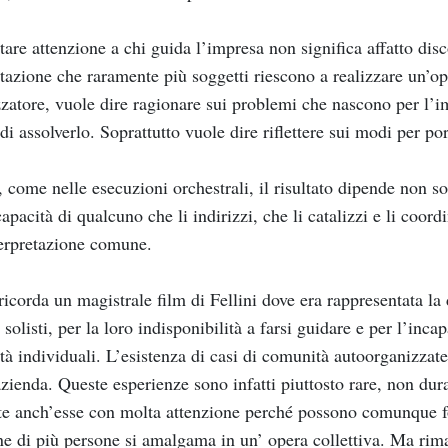
stare attenzione a chi guida l’impresa non significa affatto dis
tazione che raramente più soggetti riescono a realizzare un’ope
zzatore, vuole dire ragionare sui problemi che nascono per l’
di assolverlo. Soprattutto vuole dire riflettere sui modi per po
i, come nelle esecuzioni orchestrali, il risultato dipende non s
capacità di qualcuno che li indirizzi, che li catalizzi e li coordi
erpretazione comune.
ricorda un magistrale film di Fellini dove era rappresentata l
 solisti, per la loro indisponibilità a farsi guidare e per l’inca
tà individuali. L’esistenza di casi di comunità autoorganizzat
zienda. Queste esperienze sono infatti piuttosto rare, non dura
te anch’esse con molta attenzione perché possono comunque fo
ne di più persone si amalgama in un’ opera collettiva. Ma riman