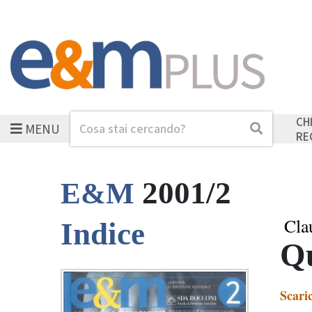
CH
MENU
Cerca
Cerca
RE
2001/2
E&M
Cla
Indice
Qu
Scari