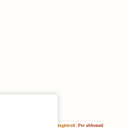
Accedi
Per registrati
Per abbonati
Legenda: