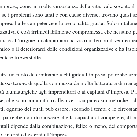
imprese, come in molte circostanze della vita, vale sovente il 
se i problemi sono tanti e con cause diverse, trovano quasi s
mpresa ha le competenze e la personalità giusta. Solo in talun
zzativa è così irrimediabilmente compromessa che nessuno può
ma è all’origine: qualcuno non ha visto in tempo il venire men
ico o il deteriorarsi delle condizioni organizzative e ha lascia
entare irreversibile.
uire un ruolo determinante a chi guida l’impresa potrebbe sem
stesso tenore di quella commessa da molta letteratura di manag
tà taumaturgiche agli imprenditori o ai capitani d’impresa. Parr
e, che sono comunità, o alleanze – sia pure asimmetriche – di
ti, ognuno dei quali può essere, secondo i tempi e le circostanz
, parrebbe non riconoscere che la capacità di competere, di p
tali dipende dalla combinazione, felice o meno, dei comportame
o, interni ed esterni all’impresa.