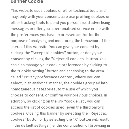
Banner Cookie
EDITORIALI
This website uses cookies or other technical tools and
may, only with your consent, also use profiling cookies or
IL BICCHIERE MEZZO PIENO
other tracking tools to send you personalised advertising
DELL’INNOVAZIONE ...
messages or offer you a personalised service in line with
the preferences you have expressed and/or for the
di Alberto Grando
purpose of analysing and monitoring the behaviour of the
users of this website. You can give your consent by
clicking the "Accept all cookies" button, or deny your
consent by clicking the "Reject all cookies" button. You
La consultazione dei libri è riservata esclusivamente
can also manage your cookie preferences by clicking to
agli abbonati Premium
the “Cookie setting” button and accessing to the area
called "Privacy preferences center", where you can
Accedi
Per registrati
Per abbonati
Legenda:
select, in an analytical manner, the cookies grouped into
homogeneous categories, to the use of which you
choose to consent, or confirm your previous choices. In
addition, by clicking on the link "cookie list", you can
access the list of cookies used, even the third party’s
cookies. Closing this banner by selecting the "Reject all
cookies" button or by selecting the “X” button will result
in the default settings (i.e. the continuation of browsing in
Contatti