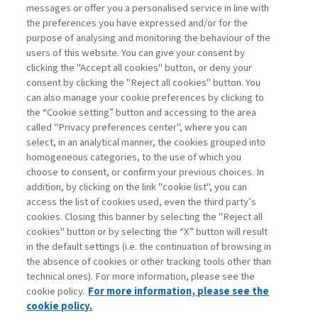
ARTIFICIALE: L’EVOLUZIONE ...
messages or offer you a personalised service in line with
the preferences you have expressed and/or for the
di Andrea Beltratti e Alessia Bezzecchi
purpose of analysing and monitoring the behaviour of the
users of this website. You can give your consent by
clicking the "Accept all cookies" button, or deny your
consent by clicking the "Reject all cookies" button. You
La consultazione dei libri è riservata esclusivamente
can also manage your cookie preferences by clicking to
agli abbonati Premium
the “Cookie setting” button and accessing to the area
called "Privacy preferences center", where you can
Accedi
Per registrati
Per abbonati
Legenda:
select, in an analytical manner, the cookies grouped into
homogeneous categories, to the use of which you
choose to consent, or confirm your previous choices. In
addition, by clicking on the link "cookie list", you can
access the list of cookies used, even the third party’s
cookies. Closing this banner by selecting the "Reject all
cookies" button or by selecting the “X” button will result
in the default settings (i.e. the continuation of browsing in
Contatti
the absence of cookies or other tracking tools other than
Abbonamenti
technical ones). For more information, please see the
Archivio rubriche
cookie policy.
For more information, please see the
Privacy
cookie policy.