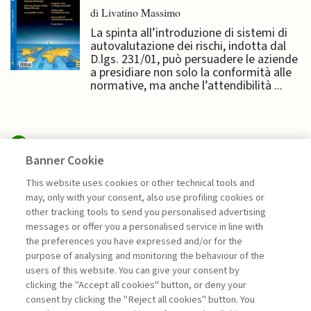
di Livatino Massimo
La spinta all’introduzione di sistemi di
autovalutazione dei rischi, indotta dal
D.lgs. 231/01, può persuadere le aziende
a presidiare non solo la conformità alle
normative, ma anche l’attendibilità ...
Banner Cookie
HIGHLIGHTS
This website uses cookies or other technical tools and
may, only with your consent, also use profiling cookies or
L’IMPATTO DEI RISCHI NON
other tracking tools to send you personalised advertising
FINANZIARI: ...
messages or offer you a personalised service in line with
the preferences you have expressed and/or for the
di Paola Tagliavini
purpose of analysing and monitoring the behaviour of the
users of this website. You can give your consent by
clicking the "Accept all cookies" button, or deny your
consent by clicking the "Reject all cookies" button. You
La consultazione dei libri è riservata esclusivamente