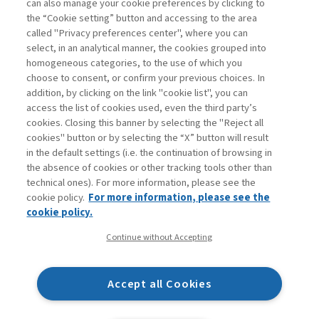
can also manage your cookie preferences by clicking to
agli abbonati Premium
the “Cookie setting” button and accessing to the area
called "Privacy preferences center", where you can
Accedi
Per registrati
Per abbonati
Legenda:
select, in an analytical manner, the cookies grouped into
homogeneous categories, to the use of which you
choose to consent, or confirm your previous choices. In
addition, by clicking on the link "cookie list", you can
access the list of cookies used, even the third party’s
cookies. Closing this banner by selecting the "Reject all
cookies" button or by selecting the “X” button will result
in the default settings (i.e. the continuation of browsing in
Contatti
the absence of cookies or other tracking tools other than
Abbonamenti
technical ones). For more information, please see the
Archivio rubriche
cookie policy.
For more information, please see the
Privacy
cookie policy.
Cookie policy
Continue without Accepting
Whistleblowing
Dichiarazione di accessibilità
Accept all Cookies
Mappa del sito
Facebook
Twitter
Linkedin
Feeds