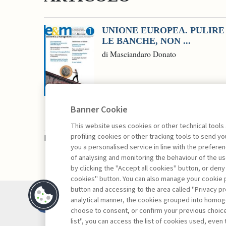
UNIONE EUROPEA. PULIRE
LE BANCHE, NON ...
di Masciandaro Donato
Banner Cookie
This website uses cookies or other technical tools
profiling cookies or other tracking tools to send 
La consultazione dei libri è riservata esclusivam
you a personalised service in line with the prefer
of analysing and monitoring the behaviour of the us
by clicking the "Accept all cookies" button, or deny
cookies" button. You can also manage your cookie p
button and accessing to the area called "Privacy pr
Contatti
analytical manner, the cookies grouped into homog
Abbonamenti
choose to consent, or confirm your previous choices.
list", you can access the list of cookies used, even 
Archivio rubriche