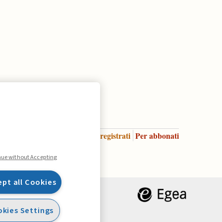
Accedi
Per registrati
Per abbonati
Legenda:
nue without Accepting
ept all Cookies
kies Settings