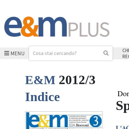
CH
MENU
Cerca
Cerca
RE
2012/3
E&M
Don
Indice
Sp
L'A