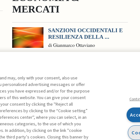
MERCATI
SANZIONI OCCIDENTALI E
RESILIENZA DELLA ...
di Gianmarco Ottaviano
 and may, only with your consent, also use
you personalised advertising messages or offer
ente agli abbonati Premium
ences you have expressed and/or for the purpose
ers of this website. You can give your consent
Conti
 your consent by clicking the "Reject all
references by clicking to the “Cookie setting”
Acc
eferences center", where you can select, in an
Facebook
Twitter
Linkedin
Feeds
eneous categories, to the use of which you
 In addition, by clicking on the link "cookie
Coo
the third party’s cookies. Closing this banner by