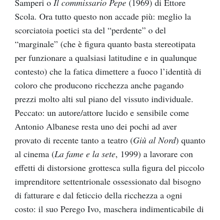
Samperi o
Il commissario Pepe
(1969) di Ettore
Scola. Ora tutto questo non accade più: meglio la
scorciatoia poetici sta del “perdente” o del
“marginale” (che è figura quanto basta stereotipata
per funzionare a qualsiasi latitudine e in qualunque
contesto) che la fatica dimettere a fuoco l’identità di
coloro che producono ricchezza anche pagando
prezzi molto alti sul piano del vissuto individuale.
Peccato: un autore/attore lucido e sensibile come
Antonio Albanese resta uno dei pochi ad aver
provato di recente tanto a teatro (
Giù al Nord
) quanto
al cinema (
La fame e la sete
, 1999) a lavorare con
effetti di distorsione grottesca sulla figura del piccolo
imprenditore settentrionale ossessionato dal bisogno
di fatturare e dal feticcio della ricchezza a ogni
costo: il suo Perego Ivo, maschera indimenticabile di