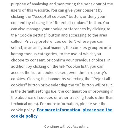
purpose of analysing and monitoring the behaviour of the
users of this website. You can give your consent by
clicking the "Accept all cookies" button, or deny your
consent by clicking the "Reject all cookies" button. You
La consultazione dei libri è riservata esclusivamente
can also manage your cookie preferences by clicking to
agli abbonati Premium
the “Cookie setting” button and accessing to the area
called "Privacy preferences center", where you can
Accedi
Per registrati
Per abbonati
Legenda:
select, in an analytical manner, the cookies grouped into
homogeneous categories, to the use of which you
choose to consent, or confirm your previous choices. In
addition, by clicking on the link "cookie list", you can
access the list of cookies used, even the third party’s
cookies. Closing this banner by selecting the "Reject all
cookies" button or by selecting the “X” button will result
in the default settings (i.e. the continuation of browsing in
Contatti
the absence of cookies or other tracking tools other than
Abbonamenti
technical ones). For more information, please see the
Archivio rubriche
cookie policy.
For more information, please see the
Privacy
cookie policy.
Cookie policy
Continue without Accepting
Whistleblowing