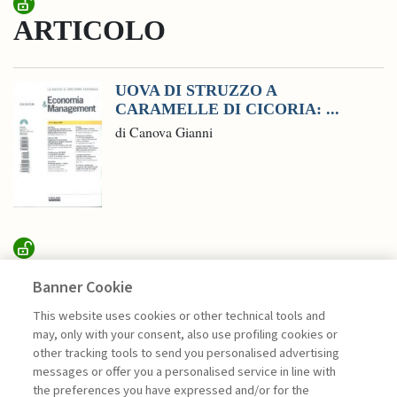
ARTICOLO
UOVA DI STRUZZO A
CARAMELLE DI CICORIA: ...
di Canova Gianni
SUSTAINABILITY
Banner Cookie
This website uses cookies or other technical tools and
may, only with your consent, also use profiling cookies or
RICERCA, CONDIVISIONE E
other tracking tools to send you personalised advertising
IMPATTO PER ...
messages or offer you a personalised service in line with
di Sylvie Goulard, Francesco Perrini, Stefano
the preferences you have expressed and/or for the
Pogutz