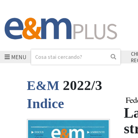
CH
MENU
Cerca
Cerca
RE
2022/3
E&M
Fed
Indice
La
st