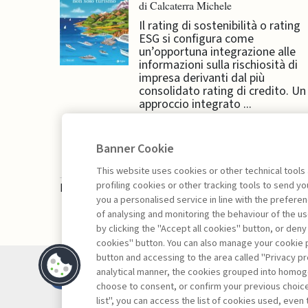
di Calcaterra Michele
Il rating di sostenibilità o rating
ESG si configura come
un’opportuna integrazione alle
informazioni sulla rischiosità di
impresa derivanti dal più
consolidato rating di credito. Un
approccio integrato ...
Banner Cookie
This website uses cookies or other technical tools
profiling cookies or other tracking tools to send 
La consultazione dei libri è riservata esclusivam
you a personalised service in line with the prefer
of analysing and monitoring the behaviour of the us
by clicking the "Accept all cookies" button, or deny
cookies" button. You can also manage your cookie p
button and accessing to the area called "Privacy pr
Contatti
analytical manner, the cookies grouped into homog
Abbonamenti
choose to consent, or confirm your previous choices.
list", you can access the list of cookies used, even 
Archivio rubriche