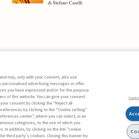
di Stefano Caselli
 and may, only with your consent, also use
you personalised advertising messages or offer
ente agli abbonati Premium
ences you have expressed and/or for the purpose
ers of this website. You can give your consent
Conti
 your consent by clicking the "Reject all
references by clicking to the “Cookie setting”
Acc
eferences center", where you can select, in an
Facebook
Twitter
Linkedin
Feeds
eneous categories, to the use of which you
 In addition, by clicking on the link "cookie
Coo
the third party’s cookies. Closing this banner by