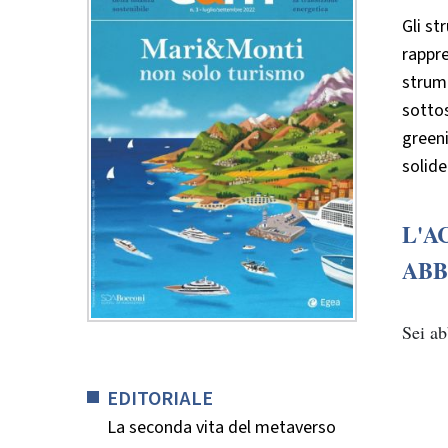
Gli st
rappre
strume
sottos
greeni
solide
L'A
ABB
Sei a
EDITORIALE
La seconda vita del metaverso