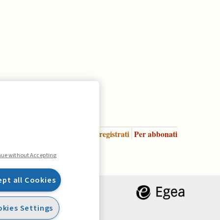
Accedi
Per registrati
Per abbonati
Legenda:
nue without Accepting
ept all Cookies
kies Settings