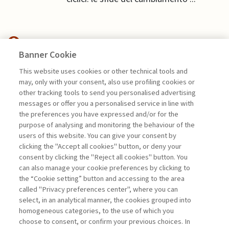
Banner Cookie
HIGHLIGHTS
This website uses cookies or other technical tools and
may, only with your consent, also use profiling cookies or
GUARDARE AL DOMANI. UNA
other tracking tools to send you personalised advertising
NUOVA PEOPLE ...
messages or offer you a personalised service in line with
the preferences you have expressed and/or for the
di Giovanni Valotti
purpose of analysing and monitoring the behaviour of the
users of this website. You can give your consent by
clicking the "Accept all cookies" button, or deny your
consent by clicking the "Reject all cookies" button. You
La consultazione dei libri è riservata esclusivamente
can also manage your cookie preferences by clicking to
agli abbonati Premium
the “Cookie setting” button and accessing to the area
called "Privacy preferences center", where you can
Accedi
Per registrati
Per abbonati
Legenda:
select, in an analytical manner, the cookies grouped into
homogeneous categories, to the use of which you
choose to consent, or confirm your previous choices. In