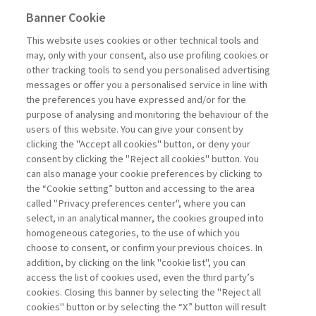
Banner Cookie
MANAGEMENT TIPS
This website uses cookies or other technical tools and
may, only with your consent, also use profiling cookies or
CAPIRE I COSTI PER DECIDERE
other tracking tools to send you personalised advertising
MEGLIO
messages or offer you a personalised service in line with
the preferences you have expressed and/or for the
di Massimo Aielli
purpose of analysing and monitoring the behaviour of the
users of this website. You can give your consent by
clicking the "Accept all cookies" button, or deny your
consent by clicking the "Reject all cookies" button. You
La consultazione dei libri è riservata esclusivamente
can also manage your cookie preferences by clicking to
agli abbonati Premium
the “Cookie setting” button and accessing to the area
called "Privacy preferences center", where you can
Accedi
Per registrati
Per abbonati
Legenda:
select, in an analytical manner, the cookies grouped into
homogeneous categories, to the use of which you
choose to consent, or confirm your previous choices. In
addition, by clicking on the link "cookie list", you can
access the list of cookies used, even the third party’s
cookies. Closing this banner by selecting the "Reject all
cookies" button or by selecting the “X” button will result