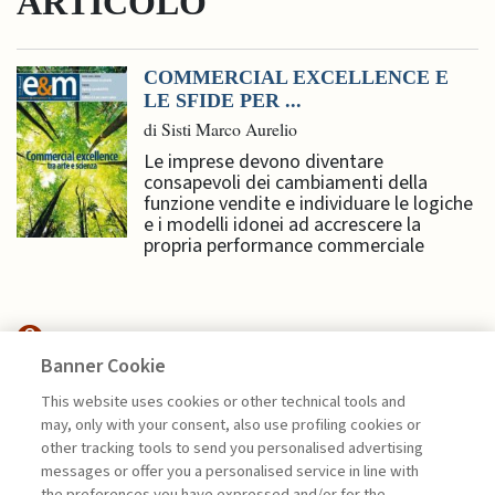
ARTICOLO
COMMERCIAL EXCELLENCE E
LE SFIDE PER ...
di Sisti Marco Aurelio
Le imprese devono diventare
consapevoli dei cambiamenti della
funzione vendite e individuare le logiche
e i modelli idonei ad accrescere la
propria performance commerciale
Banner Cookie
HIGHLIGHTS
This website uses cookies or other technical tools and
may, only with your consent, also use profiling cookies or
LA FEDELTÀ DEI CLIENTI COME
other tracking tools to send you personalised advertising
LEVA STRATEGICA ...
messages or offer you a personalised service in line with
the preferences you have expressed and/or for the