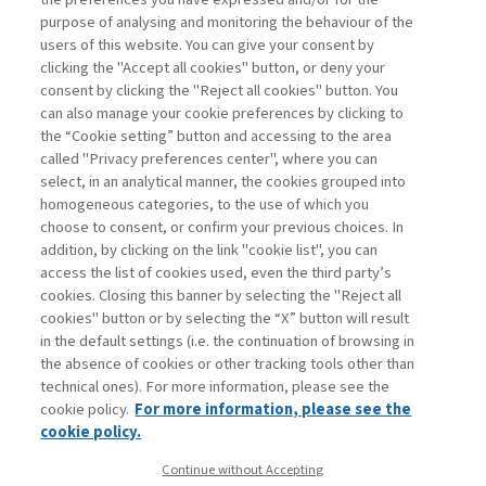
di Bruno Busacca, Giuseppe Bertoli
purpose of analysing and monitoring the behaviour of the
users of this website. You can give your consent by
clicking the "Accept all cookies" button, or deny your
consent by clicking the "Reject all cookies" button. You
La consultazione dei libri è riservata esclusivamente
can also manage your cookie preferences by clicking to
agli abbonati Premium
the “Cookie setting” button and accessing to the area
called "Privacy preferences center", where you can
Accedi
Per registrati
Per abbonati
Legenda:
select, in an analytical manner, the cookies grouped into
homogeneous categories, to the use of which you
choose to consent, or confirm your previous choices. In
addition, by clicking on the link "cookie list", you can
access the list of cookies used, even the third party’s
cookies. Closing this banner by selecting the "Reject all
cookies" button or by selecting the “X” button will result
in the default settings (i.e. the continuation of browsing in
Contatti
the absence of cookies or other tracking tools other than
Abbonamenti
technical ones). For more information, please see the
Archivio rubriche
cookie policy.
For more information, please see the
Privacy
cookie policy.
Cookie policy
Continue without Accepting