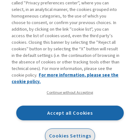
called "Privacy preferences center", where you can
Accedi
Per registrati
Per abbonati
Legenda:
select, in an analytical manner, the cookies grouped into
homogeneous categories, to the use of which you
choose to consent, or confirm your previous choices. In
addition, by clicking on the link "cookie list", you can
access the list of cookies used, even the third party’s
cookies. Closing this banner by selecting the "Reject all
cookies" button or by selecting the “X” button will result
in the default settings (i.e. the continuation of browsing in
Contatti
the absence of cookies or other tracking tools other than
Abbonamenti
technical ones). For more information, please see the
Archivio rubriche
cookie policy.
For more information, please see the
Privacy
cookie policy.
Cookie policy
Continue without Accepting
Whistleblowing
Dichiarazione di accessibilità
Accept all Cookies
Mappa del sito
Facebook
Twitter
Linkedin
Feeds
Cookies Settings