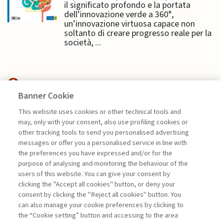
il significato profondo e la portata
dell’innovazione verde a 360°,
un’innovazione virtuosa capace non
soltanto di creare progresso reale per la
società, ...
Banner Cookie
E&MPODCAST
This website uses cookies or other technical tools and
may, only with your consent, also use profiling cookies or
other tracking tools to send you personalised advertising
AI ED ENERGIA: LA SFIDA
messages or offer you a personalised service in line with
NASCOSTA DEI ...
the preferences you have expressed and/or for the
di Matteo Di Castelnuovo
purpose of analysing and monitoring the behaviour of the
users of this website. You can give your consent by
clicking the "Accept all cookies" button, or deny your
consent by clicking the "Reject all cookies" button. You
La consultazione dei libri è riservata esclusivamente
can also manage your cookie preferences by clicking to
agli abbonati Premium
the “Cookie setting” button and accessing to the area