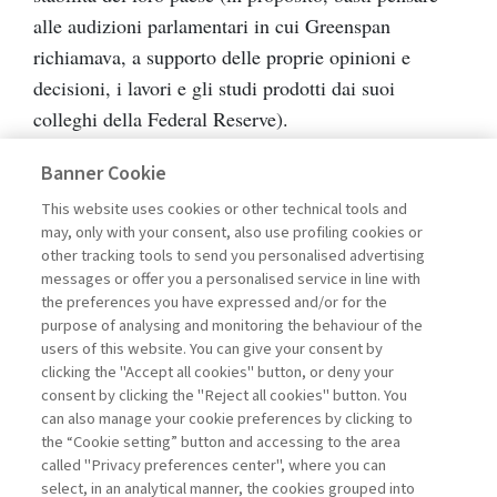
alle audizioni parlamentari in cui Greenspan
richiamava, a supporto delle proprie opinioni e
decisioni, i lavori e gli studi prodotti dai suoi
colleghi della Federal Reserve).
Banner Cookie
Nel corso degli ultimi vent’anni il sistema bancario
This website uses cookies or other technical tools and
italiano si è lentamente evoluto da settore chiuso e
may, only with your consent, also use profiling cookies or
caratterizzato dalla presenza di istituzioni cui era
other tracking tools to send you personalised advertising
attribuita una prioritaria funzione sociale verso un
messages or offer you a personalised service in line with
the preferences you have expressed and/or for the
modello di settore aperto, caratterizzato dalla
purpose of analysing and monitoring the behaviour of the
presenza di imprese in concorrenza fra loro con un
users of this website. You can give your consent by
obiettivo di creazione di ricchezza per i propri
clicking the "Accept all cookies" button, or deny your
consent by clicking the "Reject all cookies" button. You
azionisti. Parallelamente, la regolamentazione
can also manage your cookie preferences by clicking to
bancaria si è evoluta, almeno nel disegno normativo,
the “Cookie setting” button and accessing to the area
verso un modello di vigilanza prudenziale nel quale
called "Privacy preferences center", where you can
select, in an analytical manner, the cookies grouped into
l’organo di controllo esercita una funzione di arbitro