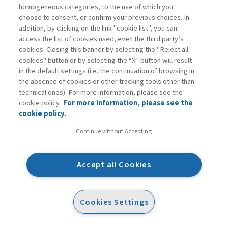
homogeneous categories, to the use of which you
che assicura il rispetto di regole oggettive uguali per
choose to consent, or confirm your previous choices. In
tutti. L’
annus horribilis
appena concluso ha mostrato
addition, by clicking on the link "cookie list", you can
access the list of cookies used, even the third party’s
con chiarezza come questo percorso evolutivo, fatto
cookies. Closing this banner by selecting the "Reject all
anche di una crescente iniezione di managerialità sia
cookies" button or by selecting the “X” button will result
presso l’organo di controllo sia presso le istituzioni
in the default settings (i.e. the continuation of browsing in
the absence of cookies or other tracking tools other than
controllate, debba ancora trovare pieno
technical ones). For more information, please see the
completamento.
cookie policy.
For more information, please see the
cookie policy.
Continue without Accepting
Accept all Cookies
Contenuti collegati
Cookies Settings
ARTICOLO